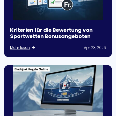
Kriterien für die Bewertung von
Sportwetten Bonusangeboten
Mehr lesen
Apr 28, 2026