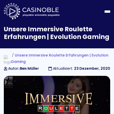
Unsere Immersive Roulette
Erfahrungen | Evolution Gaming
her
gen
ette
le
Unsere Immersive Roulette Erfahrungen | Evolution
Gaming
cher
ghtning
Autor:
Ben Müller
Aktualisiert:
23 Dezember, 2020
t
n
Seien Sie sich
ulette
cher
ng
bewusst
Xtreme
ghtning
cher
ingungen
o
Verantwortungsvolles
ulette
hluss
Spielen
ga Fire
cher
aze
ulette