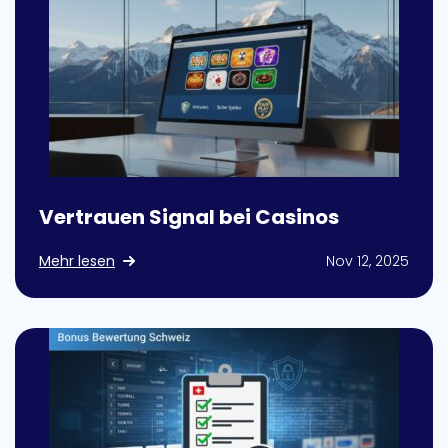
Vertrauen Signal bei Casinos
Mehr lesen
Nov 12, 2025