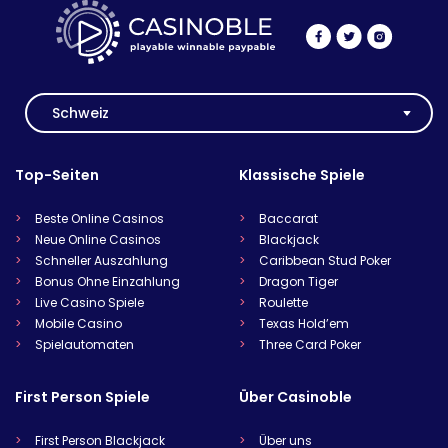
Schweiz
Top-Seiten
Klassische Spiele
Beste Online Casinos
Baccarat
Neue Online Casinos
Blackjack
Schneller Auszahlung
Caribbean Stud Poker
Bonus Ohne Einzahlung
Dragon Tiger
Live Casino Spiele
Roulette
Mobile Casino
Texas Hold’em
Spielautomaten
Three Card Poker
First Person Spiele
Über Casinoble
First Person Blackjack
Über uns