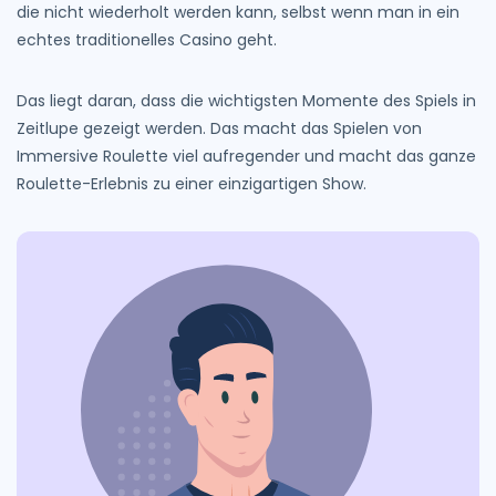
die nicht wiederholt werden kann, selbst wenn man in ein
echtes traditionelles Casino geht.
Das liegt daran, dass die wichtigsten Momente des Spiels in
Zeitlupe gezeigt werden. Das macht das Spielen von
Immersive Roulette viel aufregender und macht das ganze
Roulette-Erlebnis zu einer einzigartigen Show.