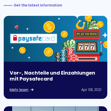
Get the latest information
Vor-, Nachteile und Einzahlungen
mit Paysafecard
Mehr lesen
Apr 08, 2021