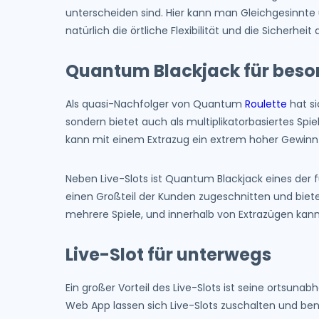
unterscheiden sind. Hier kann man Gleichgesinnte
natürlich die örtliche Flexibilität und die Sicherheit 
Quantum Blackjack für bes
Als quasi-Nachfolger von Quantum
Roulette
hat s
sondern bietet auch als multiplikatorbasiertes Sp
kann mit einem Extrazug ein extrem hoher Gewinn 
Neben Live-Slots ist Quantum Blackjack eines der
einen Großteil der Kunden zugeschnitten und biet
mehrere Spiele, und innerhalb von Extrazügen kann
Live-Slot für unterwegs
Ein großer Vorteil des Live-Slots ist seine orts
Web App lassen sich Live-Slots zuschalten und ben