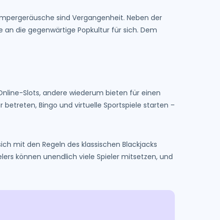
mpergeräusche sind Vergangenheit. Neben der
 an die gegenwärtige Popkultur für sich. Dem
 Online-Slots, andere wiederum bieten für einen
etreten, Bingo und virtuelle Sportspiele starten –
ich mit den Regeln des klassischen Blackjacks
elers können unendlich viele Spieler mitsetzen, und