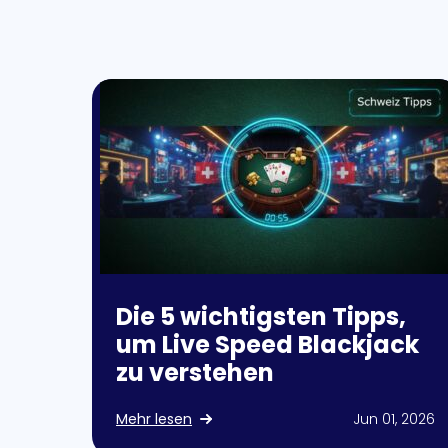
Die 5 wichtigsten Tipps,
um Live Speed Blackjack
zu verstehen
Mehr lesen
Jun 01, 2026