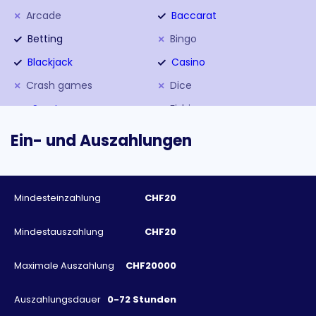
Gamomat
Hacksaw Gaming
Arcade
Baccarat
IronDog
Leap Gaming
Betting
Bingo
NetEnt
Nolimit City
Blackjack
Casino
Northern Lights Gaming
Playson
Crash games
Dice
Pragmatic Play
Push Gaming
eSports
Fishing
Quickspin
Red Tiger
Game Show
Instant Win
Ein- und Auszahlungen
Reel Play
Reflex Gaming
Jackpot
Jackpot games
Relax Gaming
Thunderkick
Keno
Live Casino
Wazdan
Yggdrasil
Mindesteinzahlung
CHF20
Live Dealer
Live dealer games
Lottery
Mine Games
Mindestauszahlung
CHF20
Others
Plinko
Maximale Auszahlung
CHF20000
Poker
Roulette
Scratch Cards
Scratchcards
Auszahlungsdauer
0-72 Stunden