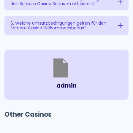
den Scream Casino Bonus zu aktivieren?
ersten qualifizierenden Einzahlung automatisch
Ihrem Scream Casino Konto gutgeschrieben. Ein
Ja, um den Willkommensbonus zu aktivieren, ist eine
6. Welche Umsatzbedingungen gelten für den
separater Bonuscode ist für diese Aktion nicht
Scream Casino Willkommensbonus?
spezifische Mindesteinzahlung in CHF erforderlich.
erforderlich.
Die genaue Höhe finden Sie in den detaillierten
Die Umsatzbedingungen für den Bonus und die
Bonusbedingungen auf der Scream Casino Webseite.
Freispiele sind in den Allgemeinen
Geschäftsbedingungen von Scream Casino klar
definiert. Es ist wichtig, diese vor der Beanspruchung
sorgfältig zu lesen und zu verstehen.
admin
Other Casinos