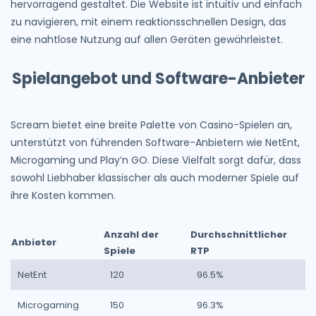
hervorragend gestaltet. Die Website ist intuitiv und einfach
zu navigieren, mit einem reaktionsschnellen Design, das
eine nahtlose Nutzung auf allen Geräten gewährleistet.
Spielangebot und Software-Anbieter
Scream bietet eine breite Palette von Casino-Spielen an,
unterstützt von führenden Software-Anbietern wie NetEnt,
Microgaming und Play’n GO. Diese Vielfalt sorgt dafür, dass
sowohl Liebhaber klassischer als auch moderner Spiele auf
ihre Kosten kommen.
Anzahl der
Durchschnittlicher
Anbieter
Spiele
RTP
NetEnt
120
96.5%
Microgaming
150
96.3%