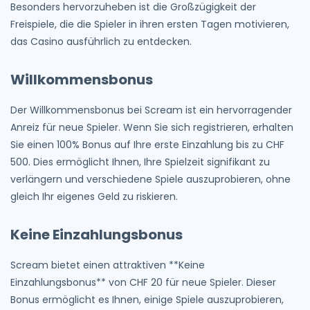
Besonders hervorzuheben ist die Großzügigkeit der
Freispiele, die die Spieler in ihren ersten Tagen motivieren,
das Casino ausführlich zu entdecken.
Willkommensbonus
Der Willkommensbonus bei Scream ist ein hervorragender
Anreiz für neue Spieler. Wenn Sie sich registrieren, erhalten
Sie einen 100% Bonus auf Ihre erste Einzahlung bis zu CHF
500. Dies ermöglicht Ihnen, Ihre Spielzeit signifikant zu
verlängern und verschiedene Spiele auszuprobieren, ohne
gleich Ihr eigenes Geld zu riskieren.
Keine Einzahlungsbonus
Scream bietet einen attraktiven **Keine
Einzahlungsbonus** von CHF 20 für neue Spieler. Dieser
Bonus ermöglicht es Ihnen, einige Spiele auszuprobieren,