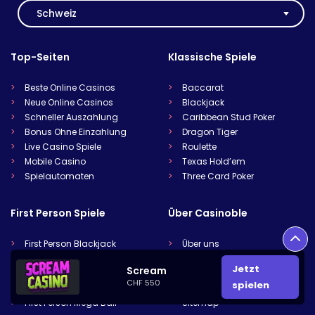
Schweiz
Top-Seiten
Klassische Spiele
Beste Online Casinos
Baccarat
Neue Online Casinos
Blackjack
Schneller Auszahlung
Caribbean Stud Poker
Bonus Ohne Einzahlung
Dragon Tiger
Live Casino Spiele
Roulette
Mobile Casino
Texas Hold’em
Spielautomaten
Three Card Poker
First Person Spiele
Über Casinoble
First Person Blackjack
Über uns
First Person Roulette
Kontakt
Jetzt
Scream
First Person Lightning Lotto
Partnerschaften
CHF 550
spielen
First Person Video Poker
Nachrichten
First Person Mega Ball
Sitemap