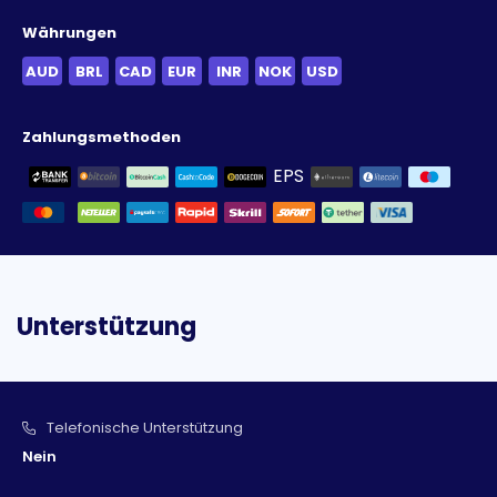
Shooting
Sic Bo
Währungen
Slingo
Spielautomaten
AUD
BRL
CAD
EUR
INR
NOK
USD
Sportwetten
Table Games
Texas Holdem
Video Poker
Zahlungsmethoden
Video Slots
Virtual Game Show
EPS
Unterstützung
Telefonische Unterstützung
Nein