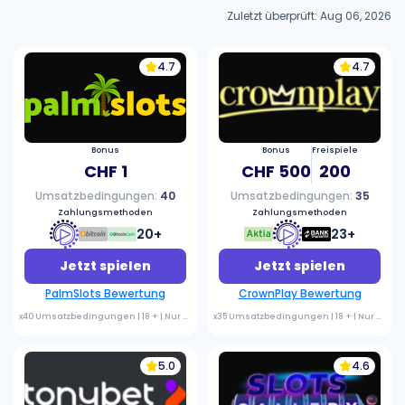
Zuletzt überprüft: Aug 06, 2026
4.7
4.7
Bonus
Bonus
Freispiele
CHF 1
CHF 500
200
Umsatzbedingungen:
40
Umsatzbedingungen:
35
Zahlungsmethoden
Zahlungsmethoden
20+
23+
Jetzt spielen
Jetzt spielen
PalmSlots Bewertung
CrownPlay Bewertung
x40 Umsatzbedingungen | 18 + | Nur Neukunden |
Es gelten AGB
x35 Umsatzbedingungen | 18 + | Nur Neukunden |
5.0
4.6