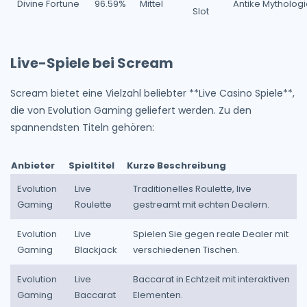
Divine Fortune
96.59%
Mittel
Antike Mytholog
Slot
Live-Spiele bei Scream
Scream bietet eine Vielzahl beliebter **Live Casino Spiele**,
die von Evolution Gaming geliefert werden. Zu den
spannendsten Titeln gehören:
Anbieter
Spieltitel
Kurze Beschreibung
Evolution
Live
Traditionelles Roulette, live
Gaming
Roulette
gestreamt mit echten Dealern.
Evolution
Live
Spielen Sie gegen reale Dealer mit
Gaming
Blackjack
verschiedenen Tischen.
Evolution
Live
Baccarat in Echtzeit mit interaktiven
Gaming
Baccarat
Elementen.