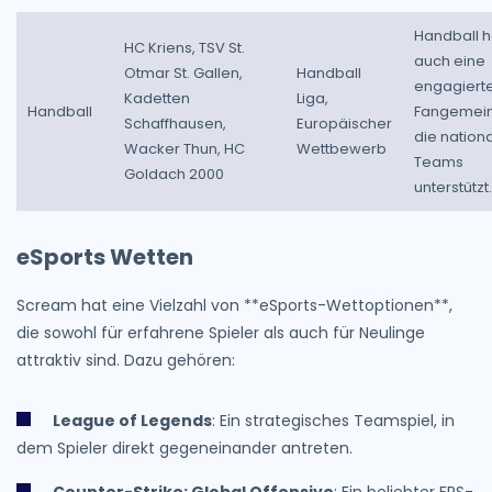
Handball h
HC Kriens, TSV St.
auch eine
Otmar St. Gallen,
Handball
engagiert
Kadetten
Liga,
Handball
Fangemei
Schaffhausen,
Europäischer
die nation
Wacker Thun, HC
Wettbewerb
Teams
Goldach 2000
unterstützt.
eSports Wetten
Scream hat eine Vielzahl von **eSports-Wettoptionen**,
die sowohl für erfahrene Spieler als auch für Neulinge
attraktiv sind. Dazu gehören:
League of Legends
: Ein strategisches Teamspiel, in
dem Spieler direkt gegeneinander antreten.