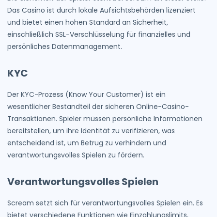
Das Casino ist durch lokale Aufsichtsbehörden lizenziert
und bietet einen hohen Standard an Sicherheit,
einschließlich SSL-Verschlüsselung für finanzielles und
persönliches Datenmanagement.
KYC
Der KYC-Prozess (Know Your Customer) ist ein
wesentlicher Bestandteil der sicheren Online-Casino-
Transaktionen. Spieler müssen persönliche Informationen
bereitstellen, um ihre Identität zu verifizieren, was
entscheidend ist, um Betrug zu verhindern und
verantwortungsvolles Spielen zu fördern.
Verantwortungsvolles Spielen
Scream setzt sich für verantwortungsvolles Spielen ein. Es
bietet verschiedene Funktionen wie Einzahlungslimits,