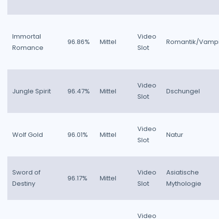
Immortal
Video
96.86%
Mittel
Romantik/Vamp
Romance
Slot
Video
Jungle Spirit
96.47%
Mittel
Dschungel
Slot
Video
Wolf Gold
96.01%
Mittel
Natur
Slot
Sword of
Video
Asiatische
96.17%
Mittel
Destiny
Slot
Mythologie
Video