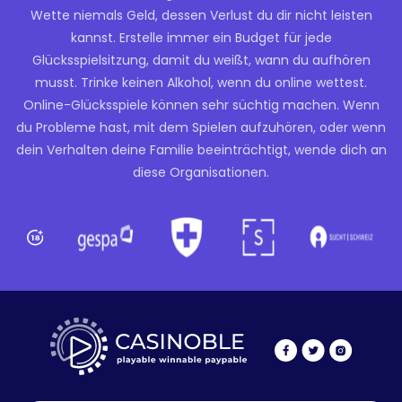
Wette niemals Geld, dessen Verlust du dir nicht leisten
kannst. Erstelle immer ein Budget für jede
Glücksspielsitzung, damit du weißt, wann du aufhören
musst. Trinke keinen Alkohol, wenn du online wettest.
Online-Glücksspiele können sehr süchtig machen. Wenn
du Probleme hast, mit dem Spielen aufzuhören, oder wenn
dein Verhalten deine Familie beeinträchtigt, wende dich an
diese Organisationen.