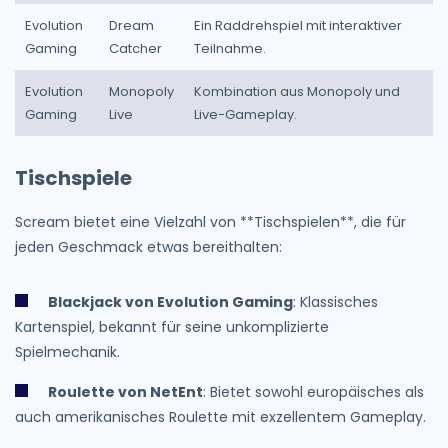
Evolution
Dream
Ein Raddrehspiel mit interaktiver
Gaming
Catcher
Teilnahme.
Evolution
Monopoly
Kombination aus Monopoly und
Gaming
Live
Live-Gameplay.
Tischspiele
Scream bietet eine Vielzahl von **Tischspielen**, die für
jeden Geschmack etwas bereithalten:
Blackjack von Evolution Gaming
: Klassisches
Kartenspiel, bekannt für seine unkomplizierte
Spielmechanik.
Roulette von NetEnt
: Bietet sowohl europäisches als
auch amerikanisches Roulette mit exzellentem Gameplay.