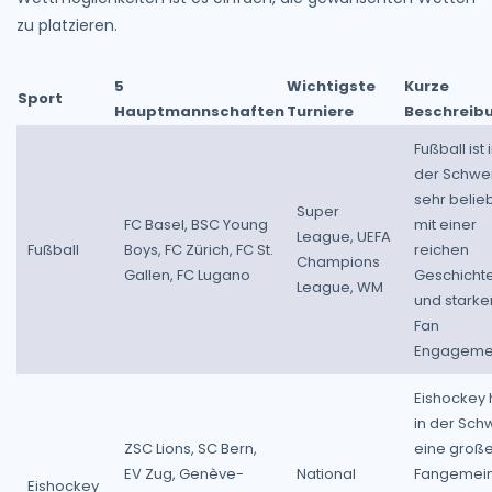
zu platzieren.
5
Wichtigste
Kurze
Sport
Hauptmannschaften
Turniere
Beschreib
Fußball ist 
der Schwe
sehr belieb
Super
FC Basel, BSC Young
mit einer
League, UEFA
Fußball
Boys, FC Zürich, FC St.
reichen
Champions
Gallen, FC Lugano
Geschicht
League, WM
und stark
Fan
Engageme
Eishockey 
in der Sch
ZSC Lions, SC Bern,
eine groß
EV Zug, Genève-
National
Fangemei
Eishockey