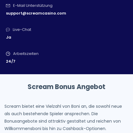
E-Mail Unterstützung
support@screamcasino.com
Live-Chat
Ja
Arbeitszeiten
24/7
Scream Bonus Angebot
Scream bietet eine Vielzahl von Boni an, die sowohl neue
als auch bestehende Spieler ansprechen. Die
Bonusangebote sind attraktiv gestaltet und reichen von
Willkommensboni bis hin zu Cashback-Optionen.