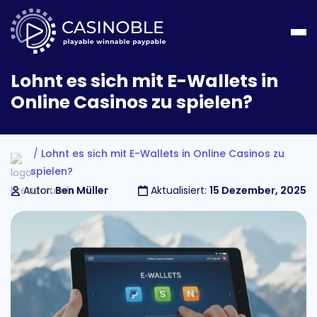
Lohnt es sich mit E-Wallets in
Online Casinos zu spielen?
her
gen
ette
le
Lohnt es sich mit E-Wallets in Online Casinos zu
spielen?
cher
ghtning
Autor:
Ben Müller
Aktualisiert:
15 Dezember, 2025
t
n
Seien Sie sich
ulette
cher
ng
bewusst
Xtreme
ghtning
cher
ingungen
o
Verantwortungsvolles
ulette
hluss
Spielen
ga Fire
cher
aze
ulette