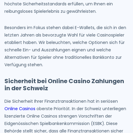
höchste Sicherheitsstandards erfüllen, um Ihnen ein
reibungsloses Spielerlebnis zu gewährleisten.
Besonders im Fokus stehen dabei E-Wallets, die sich in den
letzten Jahren als bevorzugte Wahl für viele Casinospieler
etabliert haben. Wir beleuchten, welche Optionen sich für
schnelle Ein- und Auszahlungen eignen und welche
Alternativen für Spieler ohne traditionelles Bankkonto zur
Verfügung stehen.
Sicherheit bei Online Casino Zahlungen
in der Schweiz
Die Sicherheit Ihrer Finanztransaktionen hat in seriösen
Online Casinos
oberste Priorität. In der Schweiz unterliegen
lizenzierte Online Casinos strengen Vorschriften der
Eidgenössischen Spielbankenkommission (ESBK). Diese
Behörde stellt sicher, dass alle Finanztransaktionen sicher