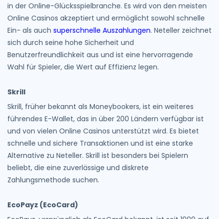
in der Online-Glücksspielbranche. Es wird von den meisten
Online Casinos akzeptiert und ermöglicht sowohl schnelle
Ein- als auch
superschnelle Auszahlungen
. Neteller zeichnet
sich durch seine hohe Sicherheit und
Benutzerfreundlichkeit aus und ist eine hervorragende
Wahl für Spieler, die Wert auf Effizienz legen.
Skrill
Skrill, früher bekannt als Moneybookers, ist ein weiteres
führendes E-Wallet, das in über 200 Ländern verfügbar ist
und von vielen Online Casinos unterstützt wird. Es bietet
schnelle und sichere Transaktionen und ist eine starke
Alternative zu Neteller. Skrill ist besonders bei Spielern
beliebt, die eine zuverlässige und diskrete
Zahlungsmethode suchen.
EcoPayz (EcoCard)