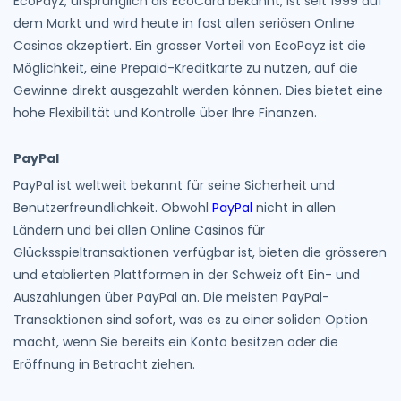
EcoPayz, ursprünglich als EcoCard bekannt, ist seit 1999 auf
dem Markt und wird heute in fast allen seriösen Online
Casinos akzeptiert. Ein grosser Vorteil von EcoPayz ist die
Möglichkeit, eine Prepaid-Kreditkarte zu nutzen, auf die
Gewinne direkt ausgezahlt werden können. Dies bietet eine
hohe Flexibilität und Kontrolle über Ihre Finanzen.
PayPal
PayPal ist weltweit bekannt für seine Sicherheit und
Benutzerfreundlichkeit. Obwohl
PayPal
nicht in allen
Ländern und bei allen Online Casinos für
Glücksspieltransaktionen verfügbar ist, bieten die grösseren
und etablierten Plattformen in der Schweiz oft Ein- und
Auszahlungen über PayPal an. Die meisten PayPal-
Transaktionen sind sofort, was es zu einer soliden Option
macht, wenn Sie bereits ein Konto besitzen oder die
Eröffnung in Betracht ziehen.