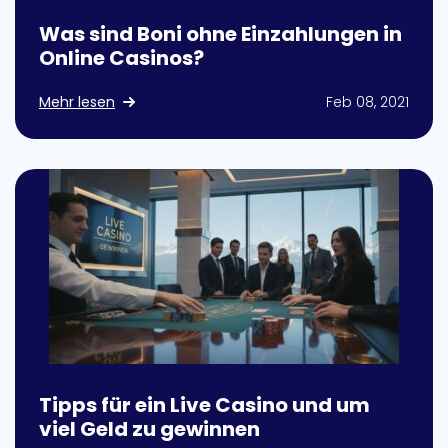
Was sind Boni ohne Einzahlungen in
Online Casinos?
Mehr lesen
Feb 08, 2021
Tipps für ein Live Casino und um
viel Geld zu gewinnen