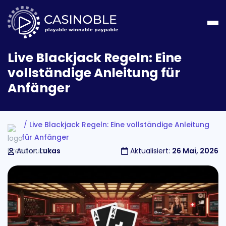
Live Blackjack Regeln: Eine
vollständige Anleitung für
her
Anfänger
gen
ette
le
Live Blackjack Regeln: Eine vollständige Anleitung
cher
ghtning
für Anfänger
t
n
Seien Sie sich
ulette
Autor:
Lukas
Aktualisiert:
26 Mai, 2026
cher
ng
bewusst
Xtreme
ghtning
cher
ingungen
o
Verantwortungsvolles
ulette
hluss
Spielen
ga Fire
cher
aze
ulette