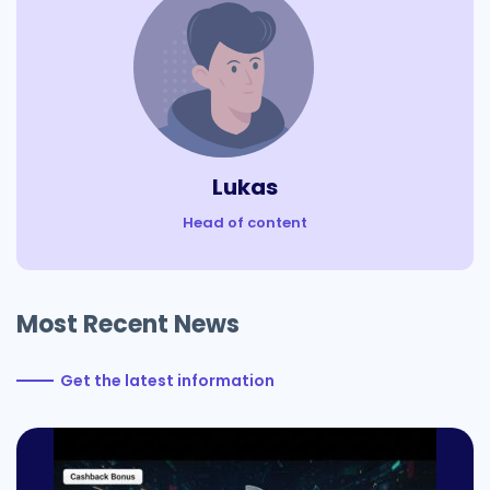
Lukas
Head of content
Most Recent News
Get the latest information