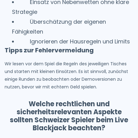
Einsatz von Nebenwetten ohne klare
Strategie
Überschätzung der eigenen
Fähigkeiten
Ignorieren der Hausregeln und Limits
Tipps zur Fehlervermeidung
Wir lesen vor dem Spiel die Regeln des jeweiligen Tisches
und starten mit kleinen Einsätzen. Es ist sinnvoll, zunächst
einige Runden zu beobachten oder Demoversionen zu
nutzen, bevor wir mit echtem Geld spielen.
Welche rechtlichen und
sicherheitsrelevanten Aspekte
sollten Schweizer Spieler beim Live
Blackjack beachten?