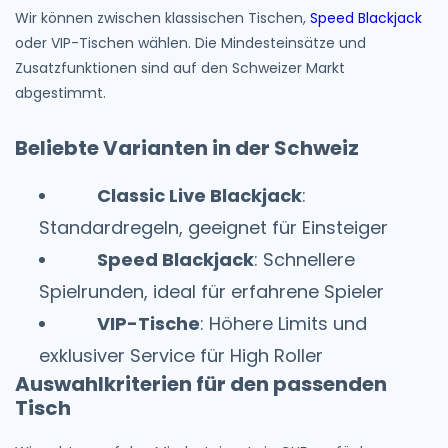
Wir können zwischen klassischen Tischen,
Speed Blackjack
oder VIP-Tischen wählen. Die Mindesteinsätze und
Zusatzfunktionen sind auf den Schweizer Markt
abgestimmt.
Beliebte Varianten in der Schweiz
Classic Live Blackjack
:
Standardregeln, geeignet für Einsteiger
Speed Blackjack
: Schnellere
Spielrunden, ideal für erfahrene Spieler
VIP-Tische
: Höhere Limits und
exklusiver Service für High Roller
Auswahlkriterien für den passenden
Tisch