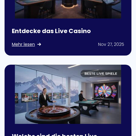
Entdecke das Live Casino
Mehr lesen
Nov 27, 2025