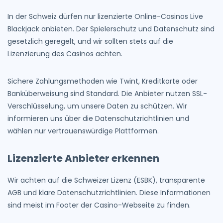
In der Schweiz dürfen nur lizenzierte Online-Casinos Live
Blackjack anbieten. Der Spielerschutz und Datenschutz sind
gesetzlich geregelt, und wir sollten stets auf die
Lizenzierung des Casinos achten.
Sichere Zahlungsmethoden wie Twint, Kreditkarte oder
Banküberweisung sind Standard. Die Anbieter nutzen SSL-
Verschlüsselung, um unsere Daten zu schützen. Wir
informieren uns über die Datenschutzrichtlinien und
wählen nur vertrauenswürdige Plattformen.
Lizenzierte Anbieter erkennen
Wir achten auf die Schweizer Lizenz (ESBK), transparente
AGB und klare Datenschutzrichtlinien. Diese Informationen
sind meist im Footer der Casino-Webseite zu finden.