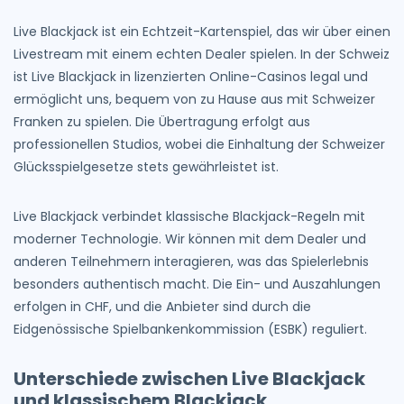
Live Blackjack ist ein Echtzeit-Kartenspiel, das wir über einen
Livestream mit einem echten Dealer spielen. In der Schweiz
ist Live Blackjack in lizenzierten Online-Casinos legal und
ermöglicht uns, bequem von zu Hause aus mit Schweizer
Franken zu spielen. Die Übertragung erfolgt aus
professionellen Studios, wobei die Einhaltung der Schweizer
Glücksspielgesetze stets gewährleistet ist.
Live Blackjack verbindet klassische Blackjack-Regeln mit
moderner Technologie. Wir können mit dem Dealer und
anderen Teilnehmern interagieren, was das Spielerlebnis
besonders authentisch macht. Die Ein- und Auszahlungen
erfolgen in CHF, und die Anbieter sind durch die
Eidgenössische Spielbankenkommission (ESBK) reguliert.
Unterschiede zwischen Live Blackjack
und klassischem Blackjack