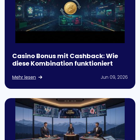
Casino Bonus mit Cashback: Wie
diese Kombination funktioniert
Mehr lesen
Jun 09, 2026