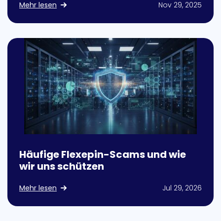
Mehr lesen
Nov 29, 2025
Häufige Flexepin-Scams und wie
wir uns schützen
Mehr lesen
Jul 29, 2026