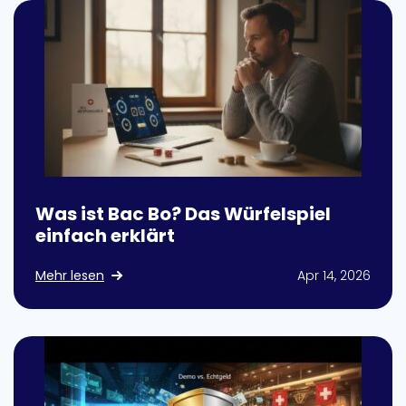
Was ist Bac Bo? Das Würfelspiel
einfach erklärt
Mehr lesen
Apr 14, 2026