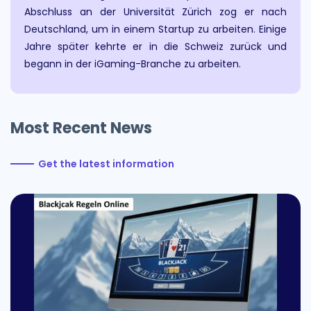
Abschluss an der Universität Zürich zog er nach
Deutschland, um in einem Startup zu arbeiten. Einige
Jahre später kehrte er in die Schweiz zurück und
begann in der iGaming-Branche zu arbeiten.
Most Recent News
Get the latest information