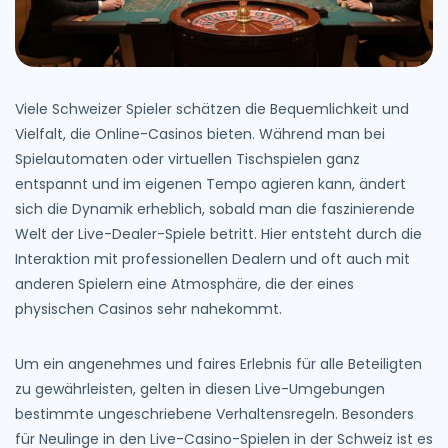
cher
wer Up
ulette
cher
mersive
ulette
cher
Viele Schweizer Spieler schätzen die Bequemlichkeit und
ky Ball
et
Vielfalt, die Online-Casinos bieten. Während man bei
ulette
cher
Spielautomaten oder virtuellen Tischspielen ganz
d Door
entspannt und im eigenen Tempo agieren kann, ändert
ulette
sich die Dynamik erheblich, sobald man die faszinierende
Welt der Live-Dealer-Spiele betritt. Hier entsteht durch die
Interaktion mit professionellen Dealern und oft auch mit
anderen Spielern eine Atmosphäre, die der eines
physischen Casinos sehr nahekommt.
Um ein angenehmes und faires Erlebnis für alle Beteiligten
zu gewährleisten, gelten in diesen Live-Umgebungen
bestimmte ungeschriebene Verhaltensregeln. Besonders
für Neulinge in den Live-Casino-Spielen in der Schweiz ist es