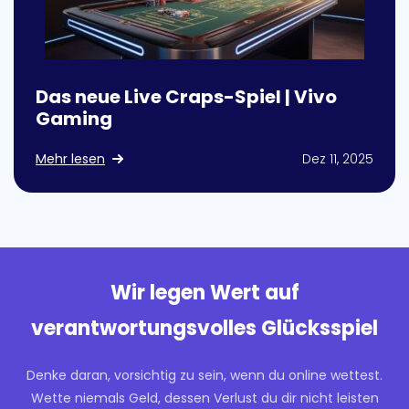
Das neue Live Craps-Spiel | Vivo
Gaming
Mehr lesen
Dez 11, 2025
Wir legen Wert auf
verantwortungsvolles Glücksspiel
Denke daran, vorsichtig zu sein, wenn du online wettest.
Wette niemals Geld, dessen Verlust du dir nicht leisten