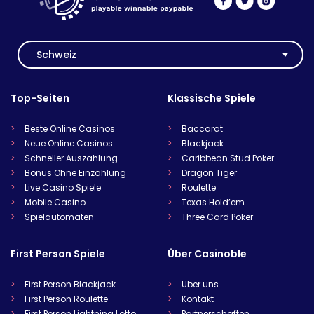
Schweiz
Top-Seiten
Klassische Spiele
Beste Online Casinos
Baccarat
Neue Online Casinos
Blackjack
Schneller Auszahlung
Caribbean Stud Poker
Bonus Ohne Einzahlung
Dragon Tiger
Live Casino Spiele
Roulette
Mobile Casino
Texas Hold’em
Spielautomaten
Three Card Poker
First Person Spiele
Über Casinoble
First Person Blackjack
Über uns
First Person Roulette
Kontakt
First Person Lightning Lotto
Partnerschaften