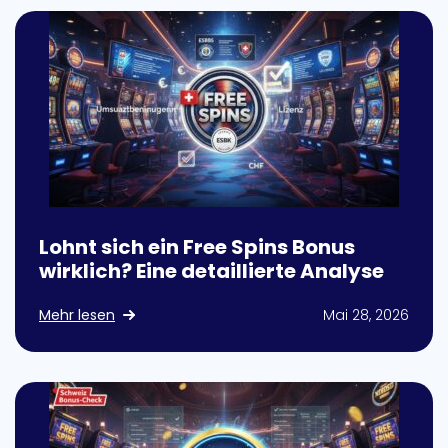
Lohnt sich ein Free Spins Bonus
wirklich? Eine detaillierte Analyse
Mehr lesen
Mai 28, 2026