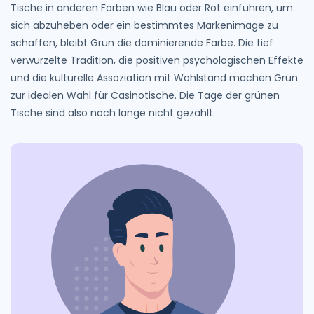
Tische in anderen Farben wie Blau oder Rot einführen, um
sich abzuheben oder ein bestimmtes Markenimage zu
schaffen, bleibt Grün die dominierende Farbe. Die tief
verwurzelte Tradition, die positiven psychologischen Effekte
und die kulturelle Assoziation mit Wohlstand machen Grün
zur idealen Wahl für Casinotische. Die Tage der grünen
Tische sind also noch lange nicht gezählt.