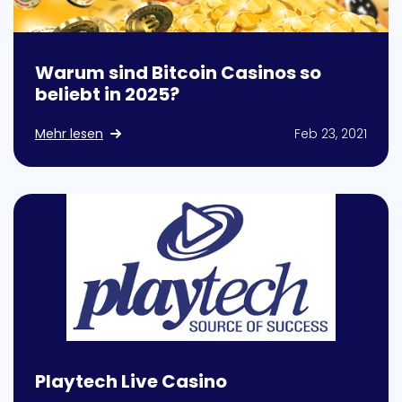
Warum sind Bitcoin Casinos so
beliebt in 2025?
Mehr lesen
Feb 23, 2021
Playtech Live Casino