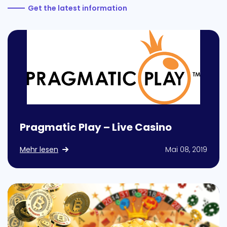
Get the latest information
Pragmatic Play – Live Casino
Mehr lesen
Mai 08, 2019