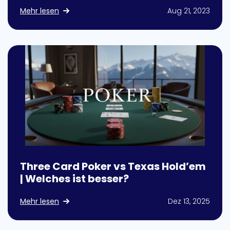
Mehr lesen
Aug 21, 2023
Three Card Poker vs Texas Hold’em
| Welches ist besser?
Mehr lesen
Dez 13, 2025