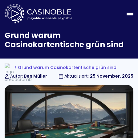
Grund warum
Casinokartentische grün sind
her
gen
ette
le
Grund warum Casinokartentische grün sind
Autor:
Ben Müller
Aktualisiert:
25 November, 2025
cher
ghtning
t
n
Seien Sie sich
ulette
cher
ng
bewusst
Xtreme
ghtning
cher
ingungen
o
Verantwortungsvolles
ulette
hluss
Spielen
ga Fire
cher
aze
ulette