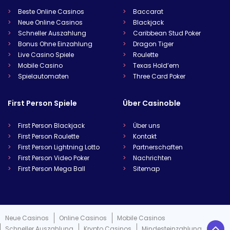
Beste Online Casinos
Baccarat
Neue Online Casinos
Blackjack
Schneller Auszahlung
Caribbean Stud Poker
Bonus Ohne Einzahlung
Dragon Tiger
Live Casino Spiele
Roulette
Mobile Casino
Texas Hold’em
Spielautomaten
Three Card Poker
First Person Spiele
Über Casinoble
First Person Blackjack
Über uns
First Person Roulette
Kontakt
First Person Lightning Lotto
Partnerschaften
First Person Video Poker
Nachrichten
First Person Mega Ball
Sitemap
Neue Casinos
Online Casinos
Mobile Casinos
Schneller Auszahlung
Krypto Casinos
Mindesteinzahlung