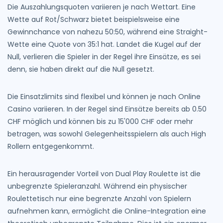
Die Auszahlungsquoten variieren je nach Wettart. Eine
Wette auf Rot/Schwarz bietet beispielsweise eine
Gewinnchance von nahezu 50:50, während eine Straight-
Wette eine Quote von 35:1 hat. Landet die Kugel auf der
Null, verlieren die Spieler in der Regel ihre Einsätze, es sei
denn, sie haben direkt auf die Null gesetzt.
Die Einsatzlimits sind flexibel und können je nach Online
Casino variieren. In der Regel sind Einsätze bereits ab 0.50
CHF möglich und können bis zu 15'000 CHF oder mehr
betragen, was sowohl Gelegenheitsspielern als auch High
Rollern entgegenkommt.
Ein herausragender Vorteil von Dual Play Roulette ist die
unbegrenzte Spieleranzahl. Während ein physischer
Roulettetisch nur eine begrenzte Anzahl von Spielern
aufnehmen kann, ermöglicht die Online-Integration eine