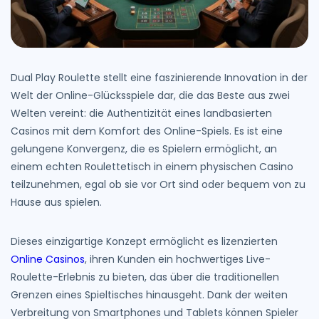
cher
wer Up
ulette
cher
mersive
ulette
cher
Dual Play Roulette stellt eine faszinierende Innovation in der
ky Ball
et
Welt der Online-Glücksspiele dar, die das Beste aus zwei
ulette
cher
Welten vereint: die Authentizität eines landbasierten
d Door
Casinos mit dem Komfort des Online-Spiels. Es ist eine
ulette
gelungene Konvergenz, die es Spielern ermöglicht, an
einem echten Roulettetisch in einem physischen Casino
teilzunehmen, egal ob sie vor Ort sind oder bequem von zu
Hause aus spielen.
Dieses einzigartige Konzept ermöglicht es lizenzierten
Online Casinos
, ihren Kunden ein hochwertiges Live-
Roulette-Erlebnis zu bieten, das über die traditionellen
Grenzen eines Spieltisches hinausgeht. Dank der weiten
Verbreitung von Smartphones und Tablets können Spieler