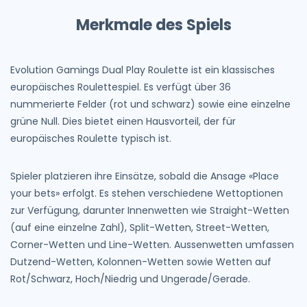
Merkmale des Spiels
Evolution Gamings Dual Play Roulette ist ein klassisches
europäisches Roulettespiel. Es verfügt über 36
nummerierte Felder (rot und schwarz) sowie eine einzelne
grüne Null. Dies bietet einen Hausvorteil, der für
europäisches Roulette typisch ist.
Spieler platzieren ihre Einsätze, sobald die Ansage «Place
your bets» erfolgt. Es stehen verschiedene Wettoptionen
zur Verfügung, darunter Innenwetten wie Straight-Wetten
(auf eine einzelne Zahl), Split-Wetten, Street-Wetten,
Corner-Wetten und Line-Wetten. Aussenwetten umfassen
Dutzend-Wetten, Kolonnen-Wetten sowie Wetten auf
Rot/Schwarz, Hoch/Niedrig und Ungerade/Gerade.