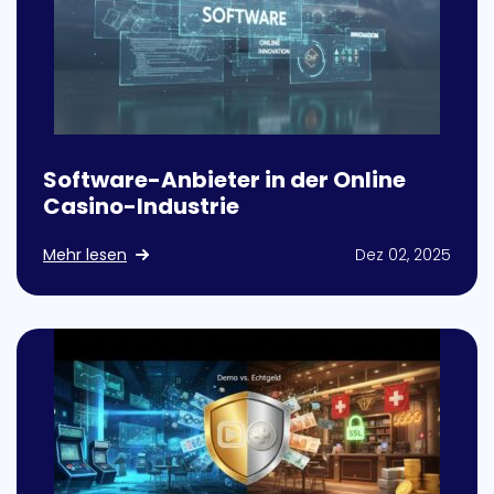
Software-Anbieter in der Online
Casino-Industrie
Mehr lesen
Dez 02, 2025