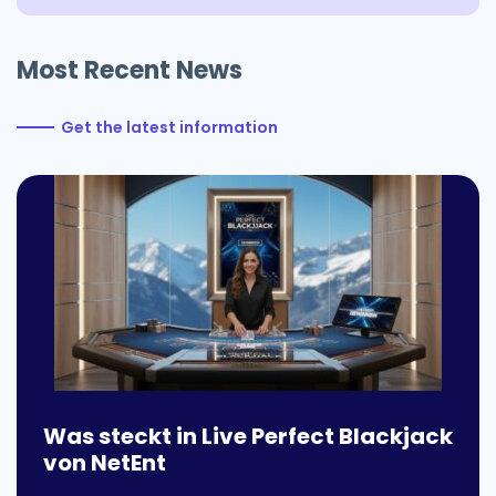
Most Recent News
Get the latest information
Was steckt in Live Perfect Blackjack
von NetEnt