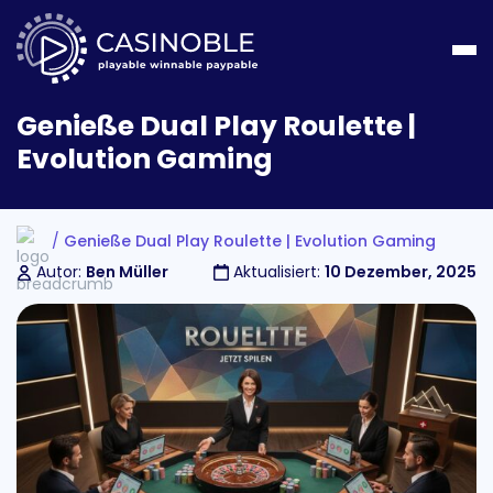
Genieße Dual Play Roulette |
Evolution Gaming
her
gen
ette
le
Genieße Dual Play Roulette | Evolution Gaming
Autor:
Ben Müller
Aktualisiert:
10 Dezember, 2025
cher
ghtning
t
n
Seien Sie sich
ulette
cher
ng
bewusst
Xtreme
ghtning
cher
ingungen
o
Verantwortungsvolles
ulette
hluss
Spielen
ga Fire
cher
aze
ulette