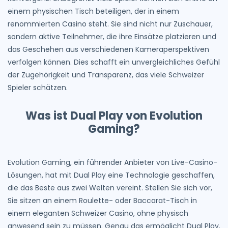
einem physischen Tisch beteiligen, der in einem
renommierten Casino steht. Sie sind nicht nur Zuschauer,
sondern aktive Teilnehmer, die ihre Einsätze platzieren und
das Geschehen aus verschiedenen Kameraperspektiven
verfolgen können. Dies schafft ein unvergleichliches Gefühl
der Zugehörigkeit und Transparenz, das viele Schweizer
Spieler schätzen.
Was ist Dual Play von Evolution
Gaming?
Evolution Gaming, ein führender Anbieter von Live-Casino-
Lösungen, hat mit Dual Play eine Technologie geschaffen,
die das Beste aus zwei Welten vereint. Stellen Sie sich vor,
Sie sitzen an einem Roulette- oder Baccarat-Tisch in
einem eleganten Schweizer Casino, ohne physisch
anwesend sein zu müssen. Genau das ermöglicht Dual Play.