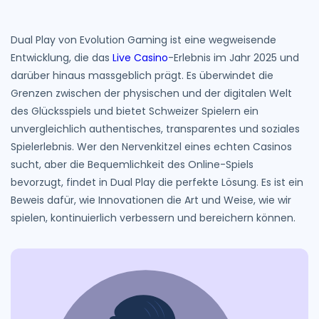
Dual Play von Evolution Gaming ist eine wegweisende
Entwicklung, die das
Live Casino
-Erlebnis im Jahr 2025 und
darüber hinaus massgeblich prägt. Es überwindet die
Grenzen zwischen der physischen und der digitalen Welt
des Glücksspiels und bietet Schweizer Spielern ein
unvergleichlich authentisches, transparentes und soziales
Spielerlebnis. Wer den Nervenkitzel eines echten Casinos
sucht, aber die Bequemlichkeit des Online-Spiels
bevorzugt, findet in Dual Play die perfekte Lösung. Es ist ein
Beweis dafür, wie Innovationen die Art und Weise, wie wir
spielen, kontinuierlich verbessern und bereichern können.