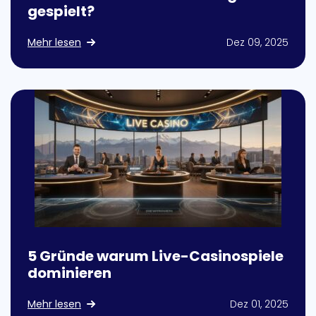
gespielt?
Mehr lesen
Dez 09, 2025
5 Gründe warum Live-Casinospiele
dominieren
Mehr lesen
Dez 01, 2025