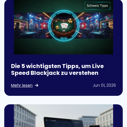
Die 5 wichtigsten Tipps, um Live
Speed Blackjack zu verstehen
Mehr lesen
Jun 01, 2026