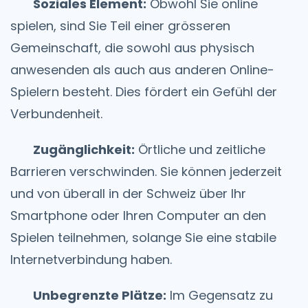
Soziales Element:
Obwohl Sie online
spielen, sind Sie Teil einer grösseren
Gemeinschaft, die sowohl aus physisch
anwesenden als auch aus anderen Online-
Spielern besteht. Dies fördert ein Gefühl der
Verbundenheit.
Zugänglichkeit:
Örtliche und zeitliche
Barrieren verschwinden. Sie können jederzeit
und von überall in der Schweiz über Ihr
Smartphone oder Ihren Computer an den
Spielen teilnehmen, solange Sie eine stabile
Internetverbindung haben.
Unbegrenzte Plätze:
Im Gegensatz zu