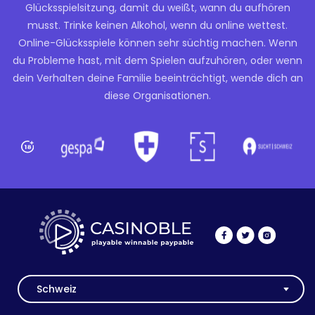
Glücksspielsitzung, damit du weißt, wann du aufhören
musst. Trinke keinen Alkohol, wenn du online wettest.
Online-Glücksspiele können sehr süchtig machen. Wenn
du Probleme hast, mit dem Spielen aufzuhören, oder wenn
dein Verhalten deine Familie beeinträchtigt, wende dich an
diese Organisationen.
Schweiz