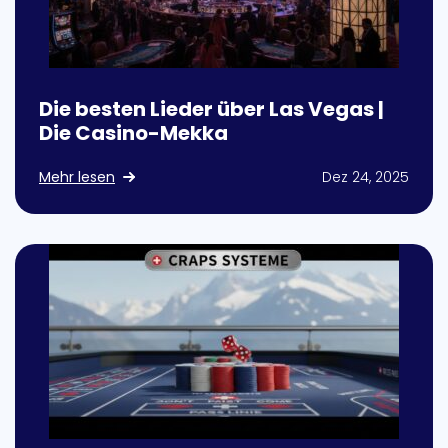
Die besten Lieder über Las Vegas |
Die Casino-Mekka
Mehr lesen
Dez 24, 2025