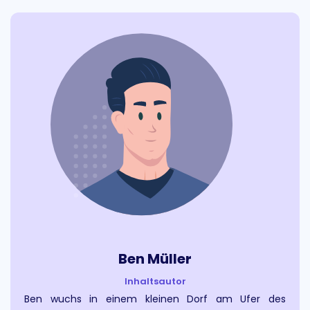
Ben Müller
Inhaltsautor
Ben wuchs in einem kleinen Dorf am Ufer des