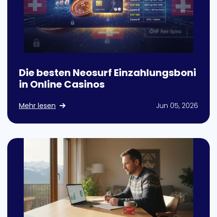
Die besten Neosurf Einzahlungsboni
in Online Casinos
Mehr lesen
Jun 05, 2026