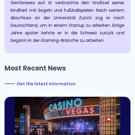
Genfersees auf. Er verbrachte den Großteil seiner
Kindheit mit Segeln und Fußballspielen. Nach seinem
Abschluss an der Universität Zürich zog er nach
Deutschland, um in einem Startup zu arbeiten. Einige
Jahre später kehrte er in die Schweiz zurück und
begann in der iGaming-Branche zu arbeiten.
Most Recent News
Get the latest information