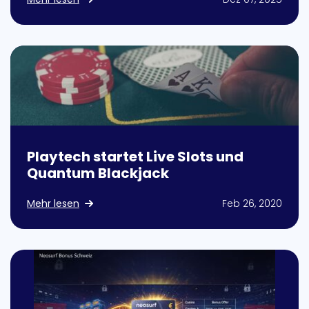
Playtech startet Live Slots und
Quantum Blackjack
Mehr lesen
Feb 26, 2020