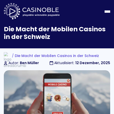
Die Macht der Mobilen Casinos
in der Schweiz
her
gen
ette
le
Die Macht der Mobilen Casinos in der Schweiz
Autor:
Ben Müller
Aktualisiert:
12 Dezember, 2025
cher
ghtning
t
n
Seien Sie sich
ulette
cher
ng
bewusst
Xtreme
ghtning
cher
ingungen
o
Verantwortungsvolles
ulette
hluss
Spielen
ga Fire
cher
aze
ulette