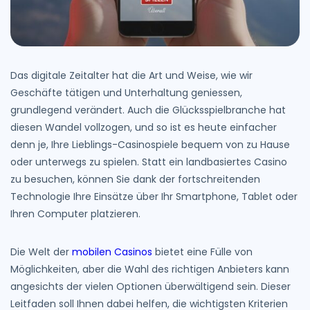
cher
wer Up
ulette
cher
mersive
ulette
cher
Das digitale Zeitalter hat die Art und Weise, wie wir
ky Ball
et
Geschäfte tätigen und Unterhaltung geniessen,
ulette
cher
grundlegend verändert. Auch die Glücksspielbranche hat
d Door
diesen Wandel vollzogen, und so ist es heute einfacher
ulette
denn je, Ihre Lieblings-Casinospiele bequem von zu Hause
oder unterwegs zu spielen. Statt ein landbasiertes Casino
zu besuchen, können Sie dank der fortschreitenden
Technologie Ihre Einsätze über Ihr Smartphone, Tablet oder
Ihren Computer platzieren.
Die Welt der
mobilen Casinos
bietet eine Fülle von
Möglichkeiten, aber die Wahl des richtigen Anbieters kann
angesichts der vielen Optionen überwältigend sein. Dieser
Leitfaden soll Ihnen dabei helfen, die wichtigsten Kriterien