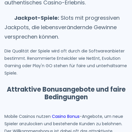
authentisches Casino-Erlebnis.
Jackpot-Spiele:
Slots mit progressiven
Jackpots, die lebensverändernde Gewinne
versprechen können.
Die Qualität der Spiele wird oft durch die Softwareanbieter
bestimmt. Renommierte Entwickler wie NetEnt, Evolution
Gaming oder Play'n GO stehen für faire und unterhaltsame
Spiele.
Attraktive Bonusangebote und faire
Bedingungen
Mobile Casinos nutzen
Casino Bonus
-Angebote, um neue
Spieler anzulocken und bestehende Kunden zu belohnen.
Der Willkommensbonus ist dabei oft das attraktivste