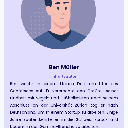
Ben Müller
Inhaltsautor
Ben wuchs in einem kleinen Dorf am Ufer des
Genfersees auf. Er verbrachte den Großteil seiner
Kindheit mit Segeln und Fußballspielen. Nach seinem
Abschluss an der Universität Zürich zog er nach
Deutschland, um in einem Startup zu arbeiten. Einige
Jahre später kehrte er in die Schweiz zurück und
begann in der iGaming-Branche zu arbeiten.