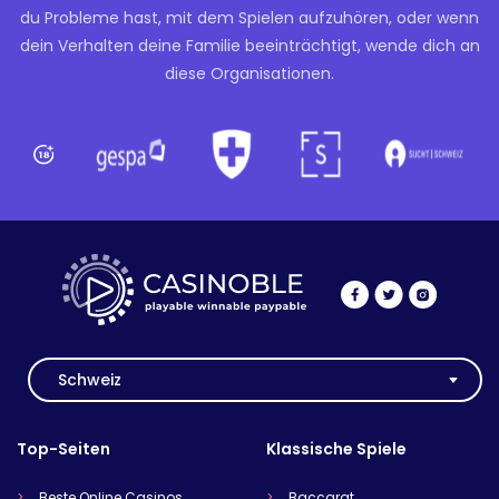
du Probleme hast, mit dem Spielen aufzuhören, oder wenn
dein Verhalten deine Familie beeinträchtigt, wende dich an
diese Organisationen.
Schweiz
Top-Seiten
Klassische Spiele
Beste Online Casinos
Baccarat