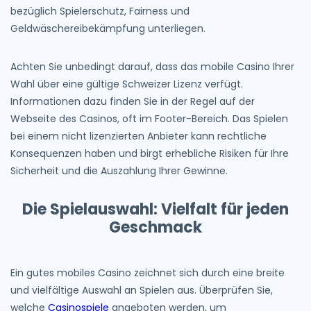
bezüglich Spielerschutz, Fairness und
Geldwäschereibekämpfung unterliegen.
Achten Sie unbedingt darauf, dass das mobile Casino Ihrer
Wahl über eine gültige Schweizer Lizenz verfügt.
Informationen dazu finden Sie in der Regel auf der
Webseite des Casinos, oft im Footer-Bereich. Das Spielen
bei einem nicht lizenzierten Anbieter kann rechtliche
Konsequenzen haben und birgt erhebliche Risiken für Ihre
Sicherheit und die Auszahlung Ihrer Gewinne.
Die Spielauswahl: Vielfalt für jeden
Geschmack
Ein gutes mobiles Casino zeichnet sich durch eine breite
und vielfältige Auswahl an Spielen aus. Überprüfen Sie,
welche
Casinospiele
angeboten werden, um