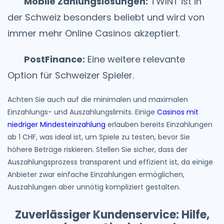
Mobile Zahlungslösungen:
TWINT ist in
der Schweiz besonders beliebt und wird von
immer mehr Online Casinos akzeptiert.
PostFinance:
Eine weitere relevante
Option für Schweizer Spieler.
Achten Sie auch auf die minimalen und maximalen
Einzahlungs- und Auszahlungslimits. Einige
Casinos mit
niedriger Mindesteinzahlung
erlauben bereits Einzahlungen
ab 1 CHF, was ideal ist, um Spiele zu testen, bevor Sie
höhere Beträge riskieren. Stellen Sie sicher, dass der
Auszahlungsprozess transparent und effizient ist, da einige
Anbieter zwar einfache Einzahlungen ermöglichen,
Auszahlungen aber unnötig kompliziert gestalten.
Zuverlässiger Kundenservice: Hilfe,