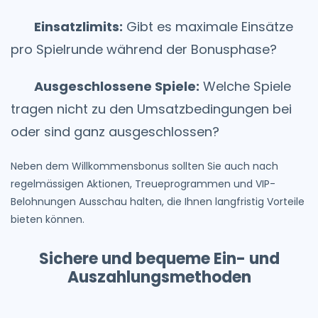
Einsatzlimits:
Gibt es maximale Einsätze
pro Spielrunde während der Bonusphase?
Ausgeschlossene Spiele:
Welche Spiele
tragen nicht zu den Umsatzbedingungen bei
oder sind ganz ausgeschlossen?
Neben dem Willkommensbonus sollten Sie auch nach
regelmässigen Aktionen, Treueprogrammen und VIP-
Belohnungen Ausschau halten, die Ihnen langfristig Vorteile
bieten können.
Sichere und bequeme Ein- und
Auszahlungsmethoden