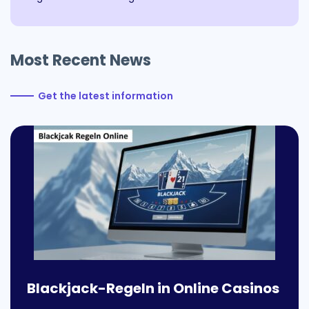
Most Recent News
Get the latest information
Blackjack-Regeln in Online Casinos