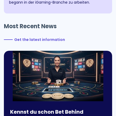
begann in der iGaming-Branche zu arbeiten.
Most Recent News
Get the latest information
Kennst du schon Bet Behind