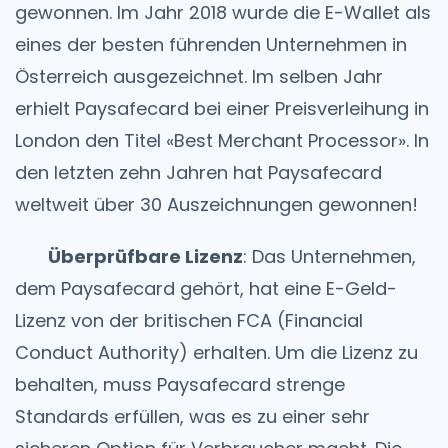
gewonnen. Im Jahr 2018 wurde die E-Wallet als
eines der besten führenden Unternehmen in
Österreich ausgezeichnet. Im selben Jahr
erhielt Paysafecard bei einer Preisverleihung in
London den Titel «Best Merchant Processor». In
den letzten zehn Jahren hat Paysafecard
weltweit über 30 Auszeichnungen gewonnen!
Überprüfbare Lizenz
: Das Unternehmen,
dem Paysafecard gehört, hat eine E-Geld-
Lizenz von der britischen FCA (Financial
Conduct Authority) erhalten. Um die Lizenz zu
behalten, muss Paysafecard strenge
Standards erfüllen, was es zu einer sehr