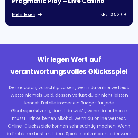
Pragmatic Play – Live Casino
Mehr lesen
Mai 08, 2019
Wir legen Wert auf
verantwortungsvolles Glücksspiel
Denke daran, vorsichtig zu sein, wenn du online wettest.
Wette niemals Geld, dessen Verlust du dir nicht leisten
kannst. Erstelle immer ein Budget für jede
Glücksspielsitzung, damit du weißt, wann du aufhören
musst. Trinke keinen Alkohol, wenn du online wettest.
Online-Glücksspiele können sehr süchtig machen. Wenn
du Probleme hast, mit dem Spielen aufzuhören, oder wenn