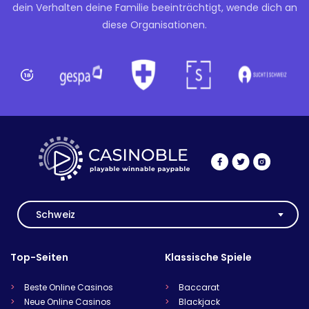
dein Verhalten deine Familie beeinträchtigt, wende dich an
diese Organisationen.
Schweiz
Top-Seiten
Klassische Spiele
Beste Online Casinos
Baccarat
Neue Online Casinos
Blackjack