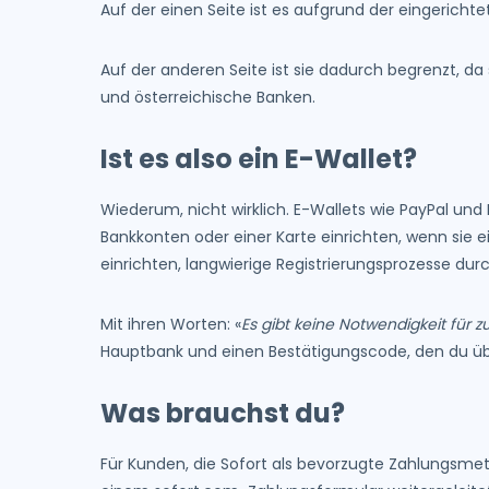
Auf der einen Seite ist es aufgrund der eingerichte
Auf der anderen Seite ist sie dadurch begrenzt, da
und österreichische Banken.
Ist es also ein E-Wallet?
Wiederum, nicht wirklich. E-Wallets wie PayPal und 
Bankkonten oder einer Karte einrichten, wenn sie e
einrichten, langwierige Registrierungsprozesse du
Mit ihren Worten: «
Es gibt keine Notwendigkeit für 
Hauptbank und einen Bestätigungscode, den du übe
Was brauchst du?
Für Kunden, die Sofort als bevorzugte Zahlungsmetho