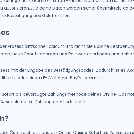
 Solange deine Bank ein Sofort-Partner ist, musst du nur deine 
autorisieren. Alle deine Daten werden sicher übermittelt, da di
ne Bestätigung des Geldtransfers.
nos
as der Prozess blitzschnell abläuft und nicht die übliche Bearbeitu
strieren, neue Benutzernamen und Passwörter erfinden und dei
ozess mit der Eingabe des Bestätigungscodes. Dadurch ist es wo
editkarte oder einem E-Wallet wie PayPal bezahlst.
 du Sofort als bevorzugte Zahlungsmethode deines Online-Casin
20%, sobald du die Zahlungsmethode nutzt.
ch?
er Österreich bist und ein Online Casino Sofort als Zahlungsme