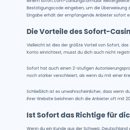
einem sofort.com-Zahlungsformular weitergeleitet.
Bestätigungscode eingeben, um die Überweisung zu 
Eingabe erhält der empfangende Anbieter sofort ei
Die Vorteile des Sofort-Casi
Vielleicht ist dies der größte Vorteil von Sofort, d
Konto einrichtest, musst du dich auch nicht regi
Sofort hat auch einen 2-stufigen Autorisierungspr
noch stärker verschleiert, als wenn du mit einer Kr
Schließlich ist es unwahrscheinlicher, dass wenn
ihrer Website belohnen dich die Anbieter oft mit 
Ist Sofort das Richtige für di
Wenn du ein Kunde aus der Schweiz, Deutschland od