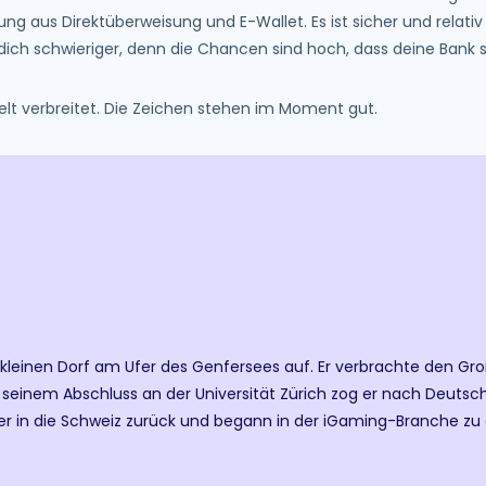
schung aus Direktüberweisung und E-Wallet. Es ist sicher und rela
 dich schwieriger, denn die Chancen sind hoch, dass deine Bank 
elt verbreitet. Die Zeichen stehen im Moment gut.
leinen Dorf am Ufer des Genfersees auf. Er verbrachte den Groß
 seinem Abschluss an der Universität Zürich zog er nach Deutsch
er in die Schweiz zurück und begann in der iGaming-Branche zu 