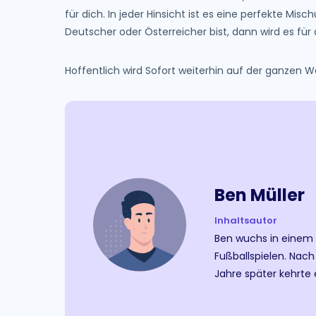
für dich. In jeder Hinsicht ist es eine perfekte Mi
Deutscher oder Österreicher bist, dann wird es für
Hoffentlich wird Sofort weiterhin auf der ganzen W
Ben Müller
Inhaltsautor
Ben wuchs in einem k
Fußballspielen. Nach
Jahre später kehrte 