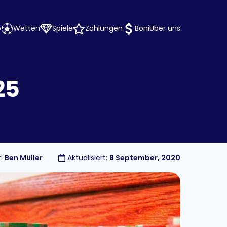
o
Wetten
Spiele
Zahlungen
Boni
Über uns
25
r:
Ben Müller
Aktualisiert:
8 September, 2020