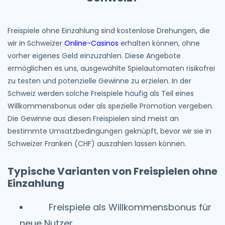
Freispiele ohne Einzahlung sind kostenlose Drehungen, die
wir in Schweizer
Online-Casinos
erhalten können, ohne
vorher eigenes Geld einzuzahlen. Diese Angebote
ermöglichen es uns, ausgewählte Spielautomaten risikofrei
zu testen und potenzielle Gewinne zu erzielen. In der
Schweiz werden solche Freispiele häufig als Teil eines
Willkommensbonus oder als spezielle Promotion vergeben.
Die Gewinne aus diesen Freispielen sind meist an
bestimmte Umsatzbedingungen geknüpft, bevor wir sie in
Schweizer Franken (CHF) auszahlen lassen können.
Typische Varianten von Freispielen ohne
Einzahlung
Freispiele als Willkommensbonus für
neue Nutzer