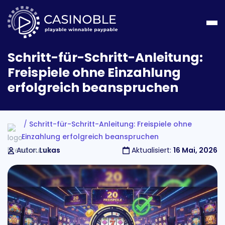
Schritt-für-Schritt-Anleitung:
Freispiele ohne Einzahlung
her
erfolgreich beanspruchen
gen
ette
le
Schritt-für-Schritt-Anleitung: Freispiele ohne
cher
ghtning
Einzahlung erfolgreich beanspruchen
t
n
Seien Sie sich
ulette
Autor:
Lukas
Aktualisiert:
16 Mai, 2026
cher
ng
bewusst
Xtreme
ghtning
cher
ingungen
o
Verantwortungsvolles
ulette
hluss
Spielen
ga Fire
cher
aze
ulette