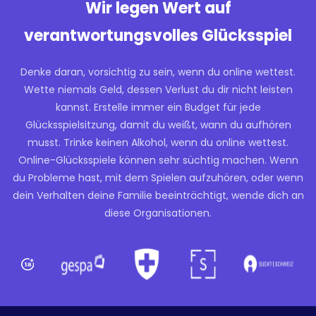
Wir legen Wert auf
verantwortungsvolles Glücksspiel
Denke daran, vorsichtig zu sein, wenn du online wettest.
Wette niemals Geld, dessen Verlust du dir nicht leisten
kannst. Erstelle immer ein Budget für jede
Glücksspielsitzung, damit du weißt, wann du aufhören
musst. Trinke keinen Alkohol, wenn du online wettest.
Online-Glücksspiele können sehr süchtig machen. Wenn
du Probleme hast, mit dem Spielen aufzuhören, oder wenn
dein Verhalten deine Familie beeinträchtigt, wende dich an
diese Organisationen.