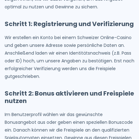
optimal zu nutzen und Gewinne zu sichern.
Schritt 1: Registrierung und Verifizierung
Wir erstellen ein Konto bei einem Schweizer Online-Casino
und geben unsere Adresse sowie persönliche Daten an.
Anschließend laden wir einen Identitätsnachweis (z.B. Pass
oder ID) hoch, um unsere Angaben zu bestätigen. Erst nach
erfolgreicher Verifizierung werden uns die Freispiele
gutgeschrieben.
Schritt 2: Bonus aktivieren und Freispiele
nutzen
Im Benutzerprofil wählen wir das gewünschte
Bonusangebot aus oder geben einen speziellen Bonuscode
ein. Danach können wir die Freispiele an den qualifizierten
Spielautomaten einsetzen. Gewinne aus diesen Freispielen