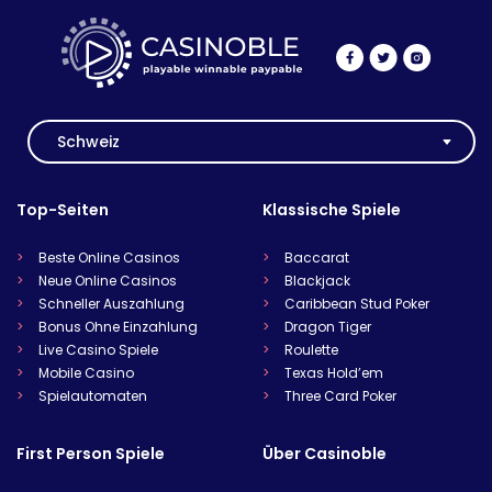
Schweiz
Top-Seiten
Klassische Spiele
Beste Online Casinos
Baccarat
Neue Online Casinos
Blackjack
Schneller Auszahlung
Caribbean Stud Poker
Bonus Ohne Einzahlung
Dragon Tiger
Live Casino Spiele
Roulette
Mobile Casino
Texas Hold’em
Spielautomaten
Three Card Poker
First Person Spiele
Über Casinoble