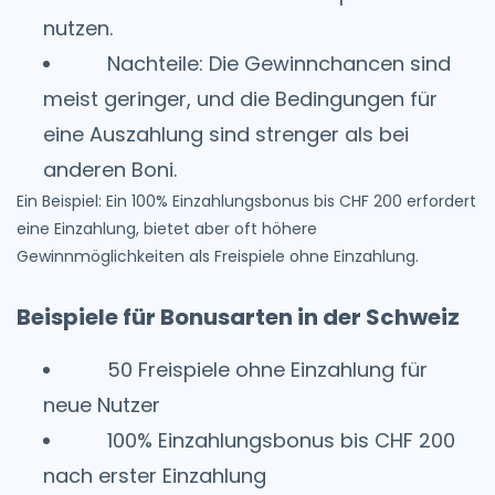
nutzen.
Nachteile: Die Gewinnchancen sind
meist geringer, und die Bedingungen für
eine Auszahlung sind strenger als bei
anderen Boni.
Ein Beispiel: Ein 100% Einzahlungsbonus bis CHF 200 erfordert
eine Einzahlung, bietet aber oft höhere
Gewinnmöglichkeiten als Freispiele ohne Einzahlung.
Beispiele für Bonusarten in der Schweiz
50 Freispiele ohne Einzahlung für
neue Nutzer
100% Einzahlungsbonus bis CHF 200
nach erster Einzahlung