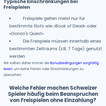
Typische Einschränkungen bei
Freispielen
Freispiele gelten meist nur für
bestimmte Slots wie «Book of Dead» oder
«Gonzo's Quest»
Die Freispiele müssen innerhalb eines
bestimmten Zeitraums (z.B. 7 Tage) genutzt
werden
Wir sollten daher immer die
Bonusbedingungen sorgfältig
lesen
, um keine Fristen oder Einschränkungen zu
übersehen.
Welche Fehler machen Schweizer
Spieler häufig beim Beanspruchen
von Freispielen ohne Einzahlung?