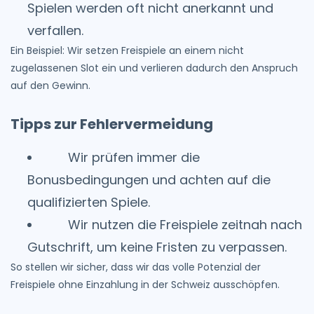
Spielen werden oft nicht anerkannt und
verfallen.
Ein Beispiel: Wir setzen Freispiele an einem nicht
zugelassenen Slot ein und verlieren dadurch den Anspruch
auf den Gewinn.
Tipps zur Fehlervermeidung
Wir prüfen immer die
Bonusbedingungen und achten auf die
qualifizierten Spiele.
Wir nutzen die Freispiele zeitnah nach
Gutschrift, um keine Fristen zu verpassen.
So stellen wir sicher, dass wir das volle Potenzial der
Freispiele ohne Einzahlung in der Schweiz ausschöpfen.