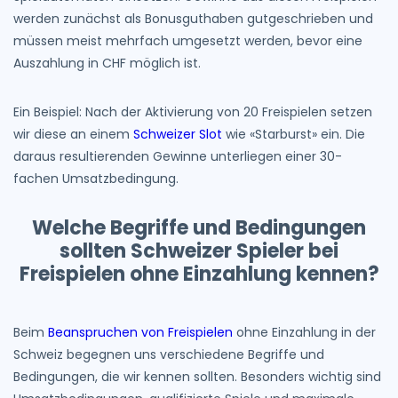
werden zunächst als Bonusguthaben gutgeschrieben und
müssen meist mehrfach umgesetzt werden, bevor eine
Auszahlung in CHF möglich ist.
Ein Beispiel: Nach der Aktivierung von 20 Freispielen setzen
wir diese an einem
Schweizer Slot
wie «Starburst» ein. Die
daraus resultierenden Gewinne unterliegen einer 30-
fachen Umsatzbedingung.
Welche Begriffe und Bedingungen
sollten Schweizer Spieler bei
Freispielen ohne Einzahlung kennen?
Beim
Beanspruchen von Freispielen
ohne Einzahlung in der
Schweiz begegnen uns verschiedene Begriffe und
Bedingungen, die wir kennen sollten. Besonders wichtig sind