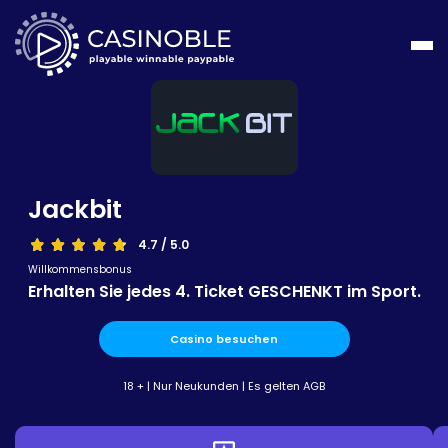
her
gen
ette
Jackbit
le
4.7 / 5.0
cher
ghtning
Willkommensbonus
t
n
Seien Sie sich
ulette
Erhalten Sie jedes 4. Ticket GESCHENKT im Sport.
cher
ng
bewusst
Xtreme
ghtning
Casino besuchen
cher
ingungen
o
Verantwortungsvolles
ulette
hluss
Spielen
ga Fire
18 + | Nur Neukunden |
Es gelten AGB
cher
aze
ulette