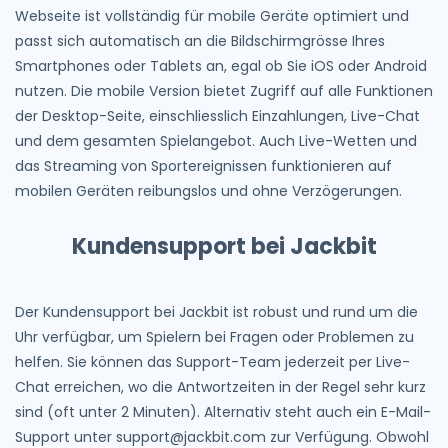
Webseite ist vollständig für mobile Geräte optimiert und
passt sich automatisch an die Bildschirmgrösse Ihres
Smartphones oder Tablets an, egal ob Sie iOS oder Android
nutzen. Die mobile Version bietet Zugriff auf alle Funktionen
der Desktop-Seite, einschliesslich Einzahlungen, Live-Chat
und dem gesamten Spielangebot. Auch Live-Wetten und
das Streaming von Sportereignissen funktionieren auf
mobilen Geräten reibungslos und ohne Verzögerungen.
Kundensupport bei Jackbit
Der Kundensupport bei Jackbit ist robust und rund um die
Uhr verfügbar, um Spielern bei Fragen oder Problemen zu
helfen. Sie können das Support-Team jederzeit per Live-
Chat erreichen, wo die Antwortzeiten in der Regel sehr kurz
sind (oft unter 2 Minuten). Alternativ steht auch ein E-Mail-
Support unter support@jackbit.com zur Verfügung. Obwohl