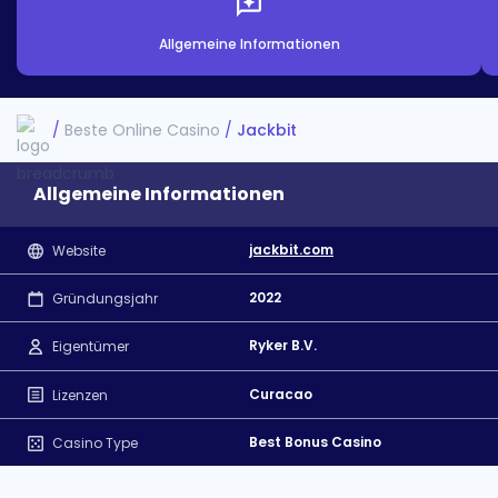
cher
wer Up
ulette
Allgemeine Informationen
cher
mersive
ulette
cher
ky Ball
Beste Online Casino
Jackbit
et
ulette
cher
d Door
Allgemeine Informationen
ulette
jackbit.com
Website
2022
Gründungsjahr
Ryker B.V.
Eigentümer
Curacao
Lizenzen
Best Bonus Casino
Casino Type