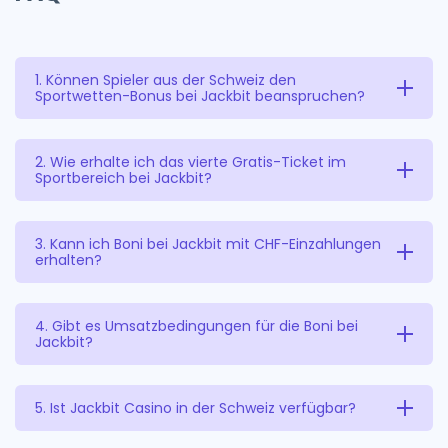
1. Können Spieler aus der Schweiz den
Sportwetten-Bonus bei Jackbit beanspruchen?
Ja, Spieler mit Wohnsitz in der Schweiz können den
2. Wie erhalte ich das vierte Gratis-Ticket im
Sportbereich bei Jackbit?
attraktiven «jedes 4. Ticket GESCHENKT»
Sportwetten-Bonus bei Jackbit problemlos
Platzieren Sie drei qualifizierende Sportwetten. Das
3. Kann ich Boni bei Jackbit mit CHF-Einzahlungen
beanspruchen und nutzen.
erhalten?
vierte Ticket wird Ihnen dann automatisch als
Gratiswette gutgeschrieben, ohne dass ein
Jackbit ist primär ein Krypto-Casino. Boni werden
4. Gibt es Umsatzbedingungen für die Boni bei
Bonuscode erforderlich ist.
Jackbit?
typischerweise durch Einzahlungen mit
Kryptowährungen aktiviert. Direkte CHF-
Ja, die meisten Boni bei Jackbit unterliegen
5. Ist Jackbit Casino in der Schweiz verfügbar?
Einzahlungen sind für Boni nicht vorgesehen.
spezifischen Umsatzbedingungen, die vor einer