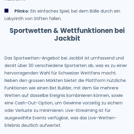
Plinko:
Ein einfaches Spiel, bei dem Bälle durch ein
Labyrinth von Stiften fallen.
Sportwetten & Wettfunktionen bei
Jackbit
Das Sportwetten-Angebot bei Jackbit ist umfassend und
deckt über 30 verschiedene Sportarten ab, was es zu einer
hervorragenden Wahl für Schweizer Wettfans macht.
Neben den grossen Märkten bietet die Plattform nützliche
Funktionen wie einen Bet Builder, mit dem Sie mehrere
Wetten auf dasselbe Ereignis kombinieren können, sowie
eine Cash-Out-Option, um Gewinne vorzeitig zu sichern
oder Verluste zu minimieren. Live-Streaming ist für
ausgewählte Events verfügbar, was das Live-Wetten-
Erlebnis deutlich aufwertet.