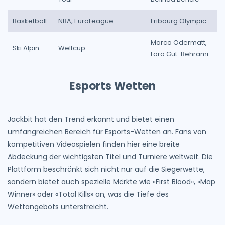
Basketball
NBA, EuroLeague
Fribourg Olympic
Marco Odermatt,
Ski Alpin
Weltcup
Lara Gut-Behrami
Esports Wetten
Jackbit hat den Trend erkannt und bietet einen
umfangreichen Bereich für Esports-Wetten an. Fans von
kompetitiven Videospielen finden hier eine breite
Abdeckung der wichtigsten Titel und Turniere weltweit. Die
Plattform beschränkt sich nicht nur auf die Siegerwette,
sondern bietet auch spezielle Märkte wie «First Blood», «Map
Winner» oder «Total Kills» an, was die Tiefe des
Wettangebots unterstreicht.