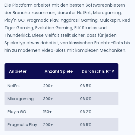
Die Plattform arbeitet mit den besten Softwareanbietern
der Branche zusammen, darunter NetEnt, Microgaming,
Play'n GO, Pragmatic Play, Yggdrasil Gaming, Quickspin, Red
Tiger Gaming, Evolution Gaming, ELK Studios und
Thunderkick. Diese Vielfalt stellt sicher, dass für jeden
Spielertyp etwas dabei ist, von klassischen Früchte-Slots bis
hin zu modernen Video-Slots mit komplexen Mechaniken.
Anbieter
Anzahl Spiele
Durchschn. RTP
NetEnt
200+
96.5%
Microgaming
300+
96.0%
Play'n GO
150+
96.2%
Pragmatic Play
200+
96.5%