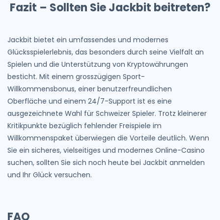
Fazit – Sollten Sie Jackbit beitreten?
Jackbit bietet ein umfassendes und modernes
Glücksspielerlebnis, das besonders durch seine Vielfalt an
Spielen und die Unterstützung von Kryptowährungen
besticht. Mit einem grosszügigen Sport-
Willkommensbonus, einer benutzerfreundlichen
Oberfläche und einem 24/7-Support ist es eine
ausgezeichnete Wahl für Schweizer Spieler. Trotz kleinerer
Kritikpunkte bezüglich fehlender Freispiele im
Willkommenspaket überwiegen die Vorteile deutlich. Wenn
Sie ein sicheres, vielseitiges und modernes Online-Casino
suchen, sollten Sie sich noch heute bei Jackbit anmelden
und Ihr Glück versuchen.
FAQ