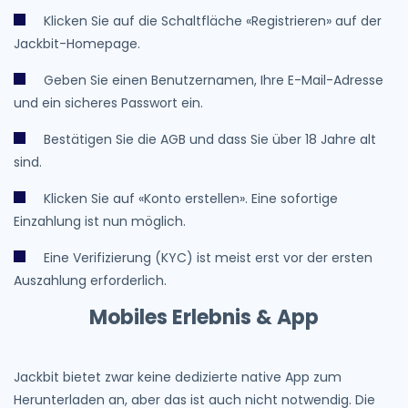
Klicken Sie auf die Schaltfläche «Registrieren» auf der
Jackbit-Homepage.
Geben Sie einen Benutzernamen, Ihre E-Mail-Adresse
und ein sicheres Passwort ein.
Bestätigen Sie die AGB und dass Sie über 18 Jahre alt
sind.
Klicken Sie auf «Konto erstellen». Eine sofortige
Einzahlung ist nun möglich.
Eine Verifizierung (KYC) ist meist erst vor der ersten
Auszahlung erforderlich.
Mobiles Erlebnis & App
Jackbit bietet zwar keine dedizierte native App zum
Herunterladen an, aber das ist auch nicht notwendig. Die