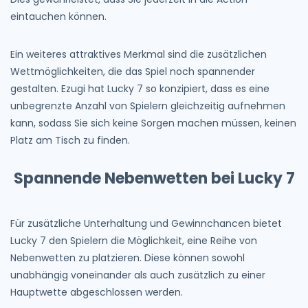
eintauchen können.
Ein weiteres attraktives Merkmal sind die zusätzlichen
Wettmöglichkeiten, die das Spiel noch spannender
gestalten. Ezugi hat Lucky 7 so konzipiert, dass es eine
unbegrenzte Anzahl von Spielern gleichzeitig aufnehmen
kann, sodass Sie sich keine Sorgen machen müssen, keinen
Platz am Tisch zu finden.
Spannende Nebenwetten bei Lucky 7
Für zusätzliche Unterhaltung und Gewinnchancen bietet
Lucky 7 den Spielern die Möglichkeit, eine Reihe von
Nebenwetten zu platzieren. Diese können sowohl
unabhängig voneinander als auch zusätzlich zu einer
Hauptwette abgeschlossen werden.