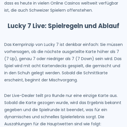
dass es heute in vielen Online Casinos weltweit verfügbar
ist, die auch Schweizer Spielern offenstehen.
Lucky 7 Live: Spielregeln und Ablauf
Das Kernprinzip von Lucky 7 ist denkbar einfach: Sie müssen
vorhersagen, ob die nächste ausgeteilte Karte höher als 7
(7 Up), genau 7 oder niedriger als 7 (7 Down) sein wird. Das
Spiel wird mit acht Kartendecks gespielt, die gemischt und
in den Schuh gelegt werden. Sobald die Schnittkarte
erscheint, beginnt der Mischvorgang.
Der Live-Dealer teilt pro Runde nur eine einzige Karte aus.
Sobald die Karte gezogen wurde, wird das Ergebnis bekannt
gegeben und die Spielrunde ist beendet, was für ein
dynamisches und schnelles Spielerlebnis sorgt. Die
Auszahlungen für die Hauptwetten sind wie folgt: