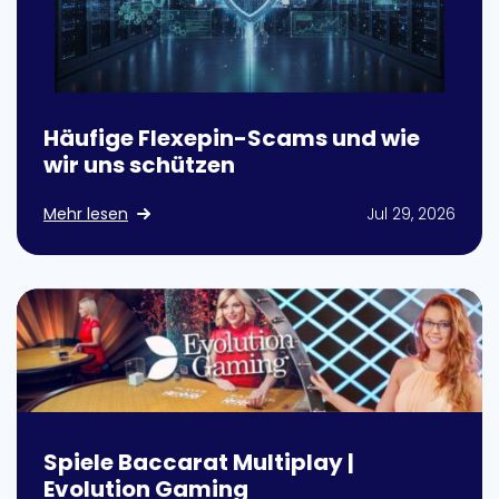
Häufige Flexepin-Scams und wie
wir uns schützen
Mehr lesen
Jul 29, 2026
Spiele Baccarat Multiplay |
Evolution Gaming