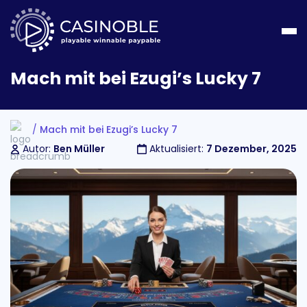
Mach mit bei Ezugi’s Lucky 7
her
gen
ette
Mach mit bei Ezugi’s Lucky 7
le
Autor:
Ben Müller
Aktualisiert:
7 Dezember, 2025
cher
ghtning
t
n
Seien Sie sich
ulette
cher
ng
bewusst
Xtreme
ghtning
cher
ingungen
o
Verantwortungsvolles
ulette
hluss
Spielen
ga Fire
cher
aze
ulette