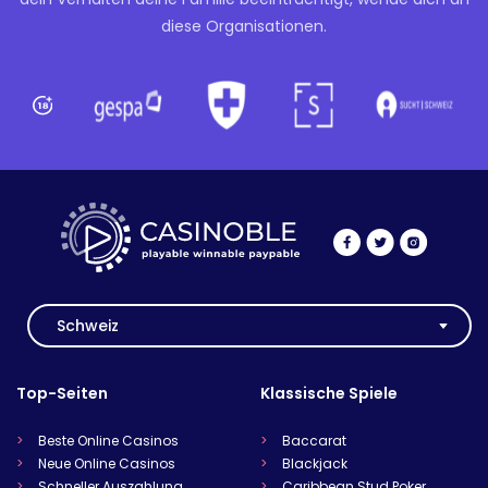
diese Organisationen.
Schweiz
Top-Seiten
Klassische Spiele
Beste Online Casinos
Baccarat
Neue Online Casinos
Blackjack
Schneller Auszahlung
Caribbean Stud Poker