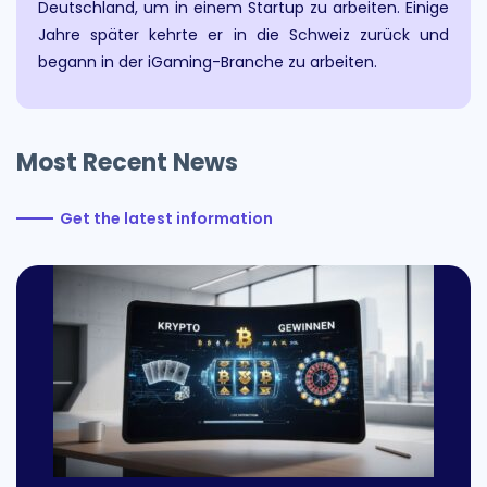
Deutschland, um in einem Startup zu arbeiten. Einige
Jahre später kehrte er in die Schweiz zurück und
begann in der iGaming-Branche zu arbeiten.
Most Recent News
Get the latest information