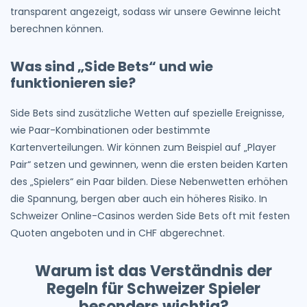
transparent angezeigt, sodass wir unsere Gewinne leicht
berechnen können.
Was sind „Side Bets“ und wie
funktionieren sie?
Side Bets sind zusätzliche Wetten auf spezielle Ereignisse,
wie Paar-Kombinationen oder bestimmte
Kartenverteilungen. Wir können zum Beispiel auf „Player
Pair“ setzen und gewinnen, wenn die ersten beiden Karten
des „Spielers“ ein Paar bilden. Diese Nebenwetten erhöhen
die Spannung, bergen aber auch ein höheres Risiko. In
Schweizer Online-Casinos werden Side Bets oft mit festen
Quoten angeboten und in CHF abgerechnet.
Warum ist das Verständnis der
Regeln für Schweizer Spieler
besonders wichtig?