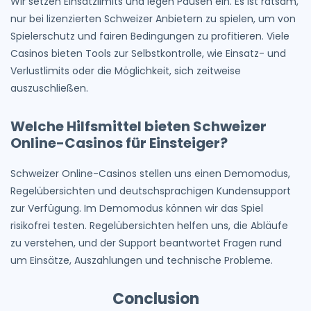
Wir setzen Einsatzlimits und legen Pausen ein. Es ist ratsam,
nur bei lizenzierten Schweizer Anbietern zu spielen, um von
Spielerschutz und fairen Bedingungen zu profitieren. Viele
Casinos bieten Tools zur Selbstkontrolle, wie Einsatz- und
Verlustlimits oder die Möglichkeit, sich zeitweise
auszuschließen.
Welche Hilfsmittel bieten Schweizer
Online-Casinos für Einsteiger?
Schweizer Online-Casinos stellen uns einen Demomodus,
Regelübersichten und deutschsprachigen Kundensupport
zur Verfügung. Im Demomodus können wir das Spiel
risikofrei testen. Regelübersichten helfen uns, die Abläufe
zu verstehen, und der Support beantwortet Fragen rund
um Einsätze, Auszahlungen und technische Probleme.
Conclusion