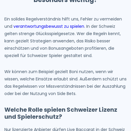
Ein solides Regelverständnis hilft uns, Fehler zu vermeiden
und
verantwortungsbewusst zu spielen
. In der Schweiz
gelten strenge Glücksspielgesetze. Wer die Regeln kennt,
kann gezielt Strategien anwenden, das Risiko besser
einschätzen und von Bonusangeboten profitieren, die
speziell für Schweizer Spieler gestaltet sind.
Wir können zum Beispiel gezielt Boni nutzen, wenn wir
wissen, welche Einsätze erlaubt sind. Außerdem schützt uns
das Regelwissen vor Missverständnissen bei der Auszahlung
oder bei der Nutzung von Side Bets.
Welche Rolle spielen Schweizer Lizenz
und Spielerschutz?
Nur lizenzierte Anbieter dürfen Live Baccarat in der Schweiz