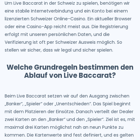
Um Live Baccarat in der Schweiz zu spielen, benötigen wir
eine stabile Internetverbindung und ein Konto bei einem
lizenzierten Schweizer Online-Casino. Ein aktueller Browser
oder eine Casino-App reicht meist aus. Die Registrierung
erfolgt mit unseren persönlichen Daten, und die
Verifizierung ist oft per Schweizer Ausweis möglich. So
stellen wir sicher, dass wir legal und sicher spielen.
Welche Grundregeln bestimmen den
Ablauf von Live Baccarat?
Beim Live Baccarat setzen wir auf den Ausgang zwischen
„Banker“, „Spieler“ oder „Unentschieden“. Das Spiel beginnt
mit dem Platzieren der Einsätze. Danach verteilt der Dealer
zwei Karten an den „Banker“ und den „Spieler“. Ziel ist es, mit
maximal drei Karten möglichst nah an neun Punkte zu
kommen. Die Kartenwerte sind fest definiert, und es gelten