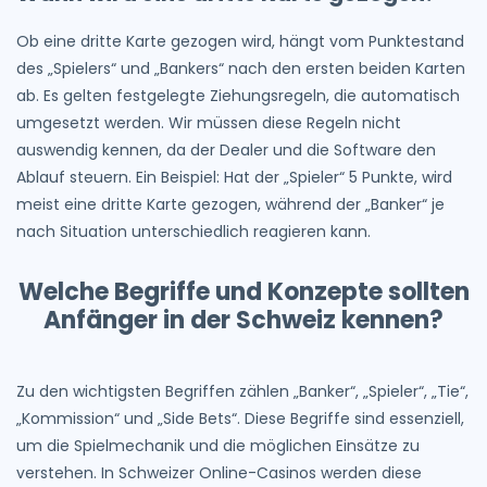
Ob eine dritte Karte gezogen wird, hängt vom Punktestand
des „Spielers“ und „Bankers“ nach den ersten beiden Karten
ab. Es gelten festgelegte Ziehungsregeln, die automatisch
umgesetzt werden. Wir müssen diese Regeln nicht
auswendig kennen, da der Dealer und die Software den
Ablauf steuern. Ein Beispiel: Hat der „Spieler“ 5 Punkte, wird
meist eine dritte Karte gezogen, während der „Banker“ je
nach Situation unterschiedlich reagieren kann.
Welche Begriffe und Konzepte sollten
Anfänger in der Schweiz kennen?
Zu den wichtigsten Begriffen zählen „Banker“, „Spieler“, „Tie“,
„Kommission“ und „Side Bets“. Diese Begriffe sind essenziell,
um die Spielmechanik und die möglichen Einsätze zu
verstehen. In Schweizer Online-Casinos werden diese