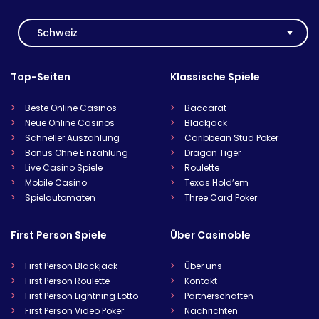
Schweiz
Top-Seiten
Klassische Spiele
Beste Online Casinos
Baccarat
Neue Online Casinos
Blackjack
Schneller Auszahlung
Caribbean Stud Poker
Bonus Ohne Einzahlung
Dragon Tiger
Live Casino Spiele
Roulette
Mobile Casino
Texas Hold’em
Spielautomaten
Three Card Poker
First Person Spiele
Über Casinoble
First Person Blackjack
Über uns
First Person Roulette
Kontakt
First Person Lightning Lotto
Partnerschaften
First Person Video Poker
Nachrichten