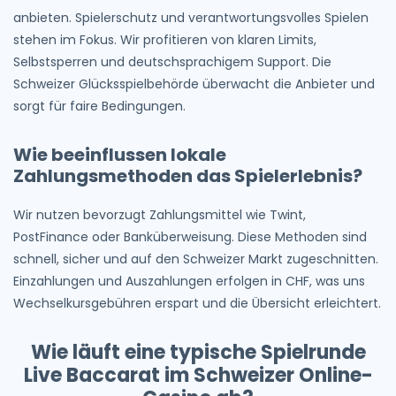
anbieten. Spielerschutz und verantwortungsvolles Spielen
stehen im Fokus. Wir profitieren von klaren Limits,
Selbstsperren und deutschsprachigem Support. Die
Schweizer Glücksspielbehörde überwacht die Anbieter und
sorgt für faire Bedingungen.
Wie beeinflussen lokale
Zahlungsmethoden das Spielerlebnis?
Wir nutzen bevorzugt Zahlungsmittel wie Twint,
PostFinance oder Banküberweisung. Diese Methoden sind
schnell, sicher und auf den Schweizer Markt zugeschnitten.
Einzahlungen und Auszahlungen erfolgen in CHF, was uns
Wechselkursgebühren erspart und die Übersicht erleichtert.
Wie läuft eine typische Spielrunde
Live Baccarat im Schweizer Online-