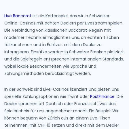
Live Baccarat
ist ein Kartenspiel, das wir in Schweizer
Online-Casinos mit echten Dealern per Livestream spielen.
Die Verbindung von klassischen Baccarat-Regeln mit
moderner Technik ermöglicht es uns, an echten Tischen
teilzunehmen und in Echtzeit mit dem Dealer zu
interagieren. Einsätze werden in Schweizer Franken platziert,
und die Spielregeln entsprechen internationalen Standards,
wobei lokale Besonderheiten wie Sprache und
Zahlungsmethoden berücksichtigt werden.
In der Schweiz sind Live-Casinos lizenziert und bieten uns
spezielle Zahlungsoptionen wie Twint oder
PostFinance
. Die
Dealer sprechen oft Deutsch oder Französisch, was das
Spielerlebnis für uns angenehmer macht. Ein Beispiel: Wir
können bequem von Zürich aus an einem Live-Tisch
teilnehmen, mit CHF 10 setzen und direkt mit dem Dealer