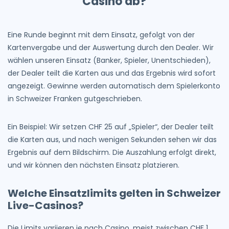
Casino ab?
Eine Runde beginnt mit dem Einsatz, gefolgt von der
Kartenvergabe und der Auswertung durch den Dealer. Wir
wählen unseren Einsatz (Banker, Spieler, Unentschieden),
der Dealer teilt die Karten aus und das Ergebnis wird sofort
angezeigt. Gewinne werden automatisch dem Spielerkonto
in Schweizer Franken gutgeschrieben.
Ein Beispiel: Wir setzen CHF 25 auf „Spieler“, der Dealer teilt
die Karten aus, und nach wenigen Sekunden sehen wir das
Ergebnis auf dem Bildschirm. Die Auszahlung erfolgt direkt,
und wir können den nächsten Einsatz platzieren.
Welche Einsatzlimits gelten in Schweizer
Live-Casinos?
Die Limits variieren je nach Casino, meist zwischen CHF 1