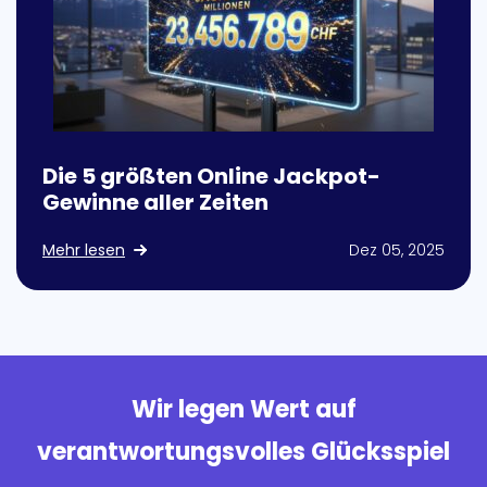
Die 5 größten Online Jackpot-
Gewinne aller Zeiten
Mehr lesen
Dez 05, 2025
Wir legen Wert auf
verantwortungsvolles Glücksspiel