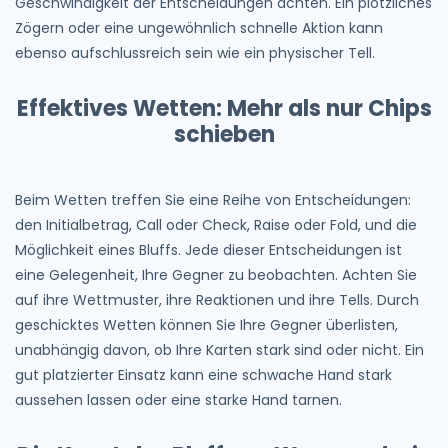
Geschwindigkeit der Entscheidungen achten. Ein plötzliches
Zögern oder eine ungewöhnlich schnelle Aktion kann
ebenso aufschlussreich sein wie ein physischer Tell.
Effektives Wetten: Mehr als nur Chips
schieben
Beim Wetten treffen Sie eine Reihe von Entscheidungen:
den Initialbetrag, Call oder Check, Raise oder Fold, und die
Möglichkeit eines Bluffs. Jede dieser Entscheidungen ist
eine Gelegenheit, Ihre Gegner zu beobachten. Achten Sie
auf ihre Wettmuster, ihre Reaktionen und ihre Tells. Durch
geschicktes Wetten können Sie Ihre Gegner überlisten,
unabhängig davon, ob Ihre Karten stark sind oder nicht. Ein
gut platzierter Einsatz kann eine schwache Hand stark
aussehen lassen oder eine starke Hand tarnen.