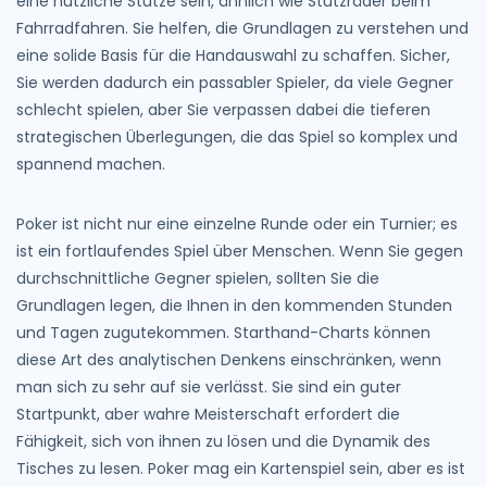
eine nützliche Stütze sein, ähnlich wie Stützräder beim
Fahrradfahren. Sie helfen, die Grundlagen zu verstehen und
eine solide Basis für die Handauswahl zu schaffen. Sicher,
Sie werden dadurch ein passabler Spieler, da viele Gegner
schlecht spielen, aber Sie verpassen dabei die tieferen
strategischen Überlegungen, die das Spiel so komplex und
spannend machen.
Poker ist nicht nur eine einzelne Runde oder ein Turnier; es
ist ein fortlaufendes Spiel über Menschen. Wenn Sie gegen
durchschnittliche Gegner spielen, sollten Sie die
Grundlagen legen, die Ihnen in den kommenden Stunden
und Tagen zugutekommen. Starthand-Charts können
diese Art des analytischen Denkens einschränken, wenn
man sich zu sehr auf sie verlässt. Sie sind ein guter
Startpunkt, aber wahre Meisterschaft erfordert die
Fähigkeit, sich von ihnen zu lösen und die Dynamik des
Tisches zu lesen. Poker mag ein Kartenspiel sein, aber es ist