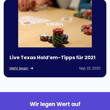
Live Texas Hold’em-Tipps für 2021
Mehr lesen
Sep 22, 2020
Wir legen Wert auf