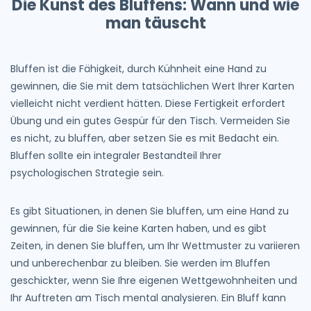
Die Kunst des Bluffens: Wann und wie
man täuscht
Bluffen ist die Fähigkeit, durch Kühnheit eine Hand zu
gewinnen, die Sie mit dem tatsächlichen Wert Ihrer Karten
vielleicht nicht verdient hätten. Diese Fertigkeit erfordert
Übung und ein gutes Gespür für den Tisch. Vermeiden Sie
es nicht, zu bluffen, aber setzen Sie es mit Bedacht ein.
Bluffen sollte ein integraler Bestandteil Ihrer
psychologischen Strategie sein.
Es gibt Situationen, in denen Sie bluffen, um eine Hand zu
gewinnen, für die Sie keine Karten haben, und es gibt
Zeiten, in denen Sie bluffen, um Ihr Wettmuster zu variieren
und unberechenbar zu bleiben. Sie werden im Bluffen
geschickter, wenn Sie Ihre eigenen Wettgewohnheiten und
Ihr Auftreten am Tisch mental analysieren. Ein Bluff kann