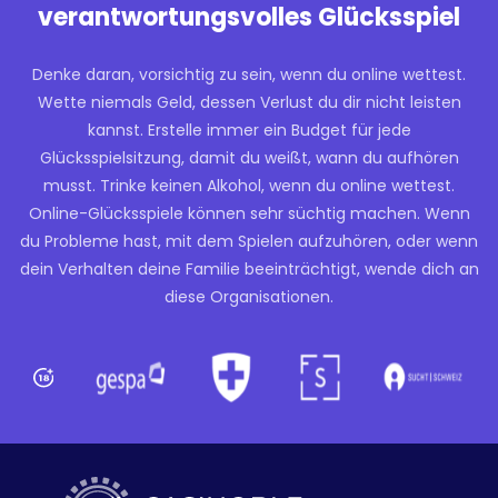
verantwortungsvolles Glücksspiel
Denke daran, vorsichtig zu sein, wenn du online wettest.
Wette niemals Geld, dessen Verlust du dir nicht leisten
kannst. Erstelle immer ein Budget für jede
Glücksspielsitzung, damit du weißt, wann du aufhören
musst. Trinke keinen Alkohol, wenn du online wettest.
Online-Glücksspiele können sehr süchtig machen. Wenn
du Probleme hast, mit dem Spielen aufzuhören, oder wenn
dein Verhalten deine Familie beeinträchtigt, wende dich an
diese Organisationen.