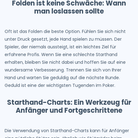
Folden ist keine Schwäche: Wann
man loslassen sollte
Oft ist das Folden die beste Option. Fühlen Sie sich nicht
unter Druck gesetzt, jede Hand spielen zu müssen. Der
Spieler, der niemals aussteigt, ist ein leichtes Ziel für
erfahrene Profis. Wenn Sie eine schlechte Starthand
erhalten, bleiben Sie nicht dabei und hoffen Sie auf eine
wundersame Verbesserung. Trennen Sie sich von Ihrer
Hand und warten Sie geduldig auf die nächste Runde.
Geduld ist eine der wichtigsten Tugenden im Poker.
Starthand-Charts: Ein Werkzeug für
Anfänger und Fortgeschrittene
Die Verwendung von Starthand-Charts kann für Anfänger