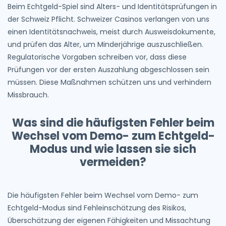
Beim Echtgeld-Spiel sind Alters- und Identitätsprüfungen in
der Schweiz Pflicht. Schweizer Casinos verlangen von uns
einen Identitätsnachweis, meist durch Ausweisdokumente,
und prüfen das Alter, um Minderjährige auszuschließen.
Regulatorische Vorgaben schreiben vor, dass diese
Prüfungen vor der ersten Auszahlung abgeschlossen sein
müssen. Diese Maßnahmen schützen uns und verhindern
Missbrauch.
Was sind die häufigsten Fehler beim
Wechsel vom Demo- zum Echtgeld-
Modus und wie lassen sie sich
vermeiden?
Die häufigsten Fehler beim Wechsel vom Demo- zum
Echtgeld-Modus sind Fehleinschätzung des Risikos,
Überschätzung der eigenen Fähigkeiten und Missachtung