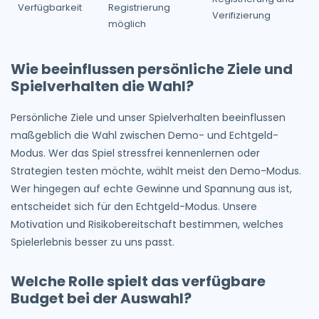
Verfügbarkeit
Registrierung
Verifizierung
möglich
Wie beeinflussen persönliche Ziele und
Spielverhalten die Wahl?
Persönliche Ziele und unser Spielverhalten beeinflussen
maßgeblich die Wahl zwischen Demo- und Echtgeld-
Modus. Wer das Spiel stressfrei kennenlernen oder
Strategien testen möchte, wählt meist den Demo-Modus.
Wer hingegen auf echte Gewinne und Spannung aus ist,
entscheidet sich für den Echtgeld-Modus. Unsere
Motivation und Risikobereitschaft bestimmen, welches
Spielerlebnis besser zu uns passt.
Welche Rolle spielt das verfügbare
Budget bei der Auswahl?