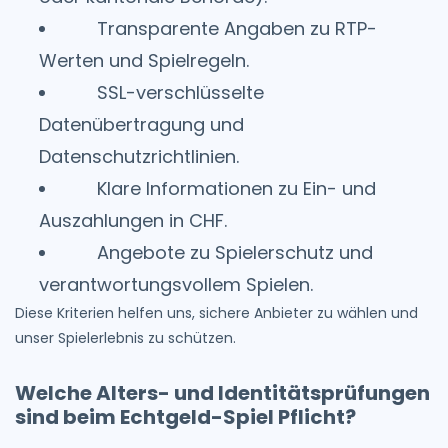
Transparente Angaben zu RTP-
Werten und Spielregeln.
SSL-verschlüsselte
Datenübertragung und
Datenschutzrichtlinien.
Klare Informationen zu Ein- und
Auszahlungen in CHF.
Angebote zu Spielerschutz und
verantwortungsvollem Spielen.
Diese Kriterien helfen uns, sichere Anbieter zu wählen und
unser Spielerlebnis zu schützen.
Welche Alters- und Identitätsprüfungen
sind beim Echtgeld-Spiel Pflicht?