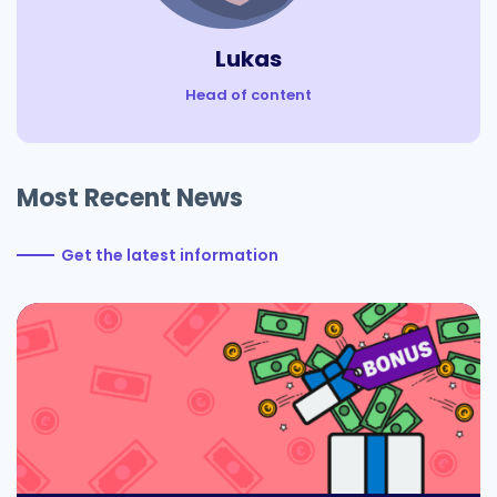
Lukas
Head of content
Most Recent News
Get the latest information