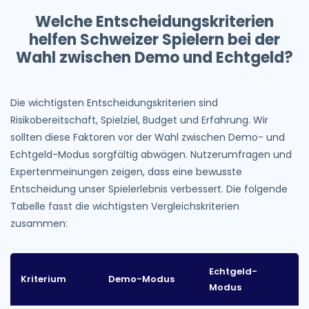
Welche Entscheidungskriterien
helfen Schweizer Spielern bei der
Wahl zwischen Demo und Echtgeld?
Die wichtigsten Entscheidungskriterien sind
Risikobereitschaft, Spielziel, Budget und Erfahrung. Wir
sollten diese Faktoren vor der Wahl zwischen Demo- und
Echtgeld-Modus sorgfältig abwägen. Nutzerumfragen und
Expertenmeinungen zeigen, dass eine bewusste
Entscheidung unser Spielerlebnis verbessert. Die folgende
Tabelle fasst die wichtigsten Vergleichskriterien
zusammen:
Echtgeld-
Kriterium
Demo-Modus
Modus