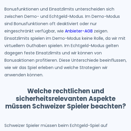
Bonusfunktionen und Einsatzlimits unterscheiden sich
zwischen Demo- und Echtgeld-Modus. Im Demo-Modus
sind Bonusfunktionen oft deaktiviert oder nur
eingeschränkt verfügbar, wie
Anbieter-AGB
zeigen.
Einsatzlimits spielen im Demo-Modus keine Rolle, da wir mit
virtuellem Guthaben spielen. Im Echtgeld-Modus gelten
dagegen feste Einsatzlimits und wir können von
Bonusaktionen profitieren. Diese Unterschiede beeinflussen,
wie wir das Spiel erleben und welche Strategien wir
anwenden können.
Welche rechtlichen und
sicherheitsrelevanten Aspekte
müssen Schweizer Spieler beachten?
Schweizer Spieler müssen beim Echtgeld-Spiel auf