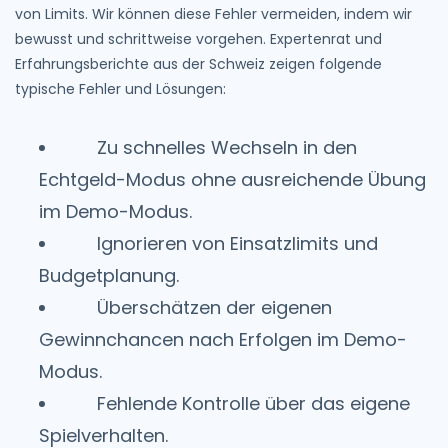
von Limits. Wir können diese Fehler vermeiden, indem wir
bewusst und schrittweise vorgehen. Expertenrat und
Erfahrungsberichte aus der Schweiz zeigen folgende
typische Fehler und Lösungen:
Zu schnelles Wechseln in den
Echtgeld-Modus ohne ausreichende Übung
im Demo-Modus.
Ignorieren von Einsatzlimits und
Budgetplanung.
Überschätzen der eigenen
Gewinnchancen nach Erfolgen im Demo-
Modus.
Fehlende Kontrolle über das eigene
Spielverhalten.