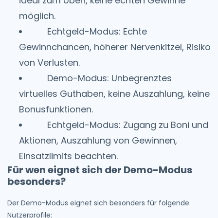
ideal zum Üben, keine echten Gewinne
möglich.
Echtgeld-Modus: Echte
Gewinnchancen, höherer Nervenkitzel, Risiko
von Verlusten.
Demo-Modus: Unbegrenztes
virtuelles Guthaben, keine Auszahlung, keine
Bonusfunktionen.
Echtgeld-Modus: Zugang zu Boni und
Aktionen, Auszahlung von Gewinnen,
Einsatzlimits beachten.
Für wen eignet sich der Demo-Modus
besonders?
Der Demo-Modus eignet sich besonders für folgende
Nutzerprofile: