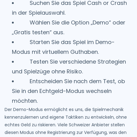
Suchen Sie das Spiel Cash or Crash
in der Spielauswahl.
Wählen Sie die Option „Demo“ oder
„Gratis testen“ aus.
Starten Sie das Spiel im Demo-
Modus mit virtuellem Guthaben.
Testen Sie verschiedene Strategien
und Spielzüge ohne Risiko.
Entscheiden Sie nach dem Test, ob
Sie in den Echtgeld-Modus wechseln
möchten.
Der Demo-Modus ermöglicht es uns, die Spielmechanik
kennenzulernen und eigene Taktiken zu entwickeln, ohne
echtes Geld zu riskieren. Viele Schweizer Anbieter stellen
diesen Modus ohne Registrierung zur Verfügung, was den