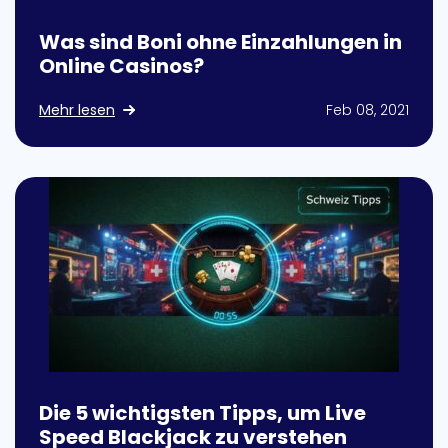
Was sind Boni ohne Einzahlungen in
Online Casinos?
Mehr lesen
Feb 08, 2021
Die 5 wichtigsten Tipps, um Live
Speed Blackjack zu verstehen