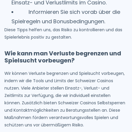
Einsatz- und Verlustlimits im Casino.
Informieren Sie sich vorab über die
Spielregeln und Bonusbedingungen.
Diese Tipps helfen uns, das Risiko zu kontrollieren und das
Spielerlebnis positiv zu gestalten.
Wie kann man Verluste begrenzen und
Spielsucht vorbeugen?
Wir können Verluste begrenzen und Spielsucht vorbeugen,
indem wir die Tools und Limits der Schweizer Casinos
nutzen. Viele Anbieter stellen Einsatz-, Verlust- und
Zeitlimits zur Verfügung, die wir individuell einstellen
können. Zusätzlich bieten Schweizer Casinos Selbstsperren
und Kontaktmöglichkeiten zu Beratungsstellen an. Diese
Maßnahmen fördern verantwortungsvolles Spielen und
schützen uns vor übermäßigem Risiko.