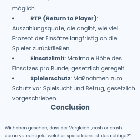
möglich.
RTP (Return to Player)
:
Auszahlungsquote, die angibt, wie viel
Prozent der Einsätze langfristig an die
Spieler zurückfließen.
Einsatzlimit
: Maximale Höhe des
Einsatzes pro Runde, gesetzlich geregelt.
Spielerschutz
: Maßnahmen zum
Schutz vor Spielsucht und Betrug, gesetzlich
vorgeschrieben.
Conclusion
Wir haben gesehen, dass der Vergleich „cash or crash
demo vs. echtgeld: welches spielerlebnis ist das richtige?“