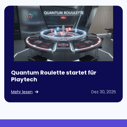
Quantum Roulette startet für
Playtech
Mehr lesen
Dez 30, 2025