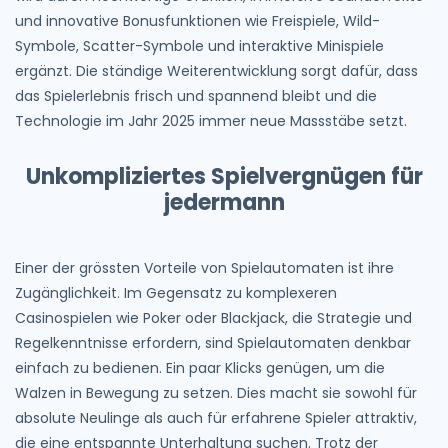
und innovative Bonusfunktionen wie Freispiele, Wild-
Symbole, Scatter-Symbole und interaktive Minispiele
ergänzt. Die ständige Weiterentwicklung sorgt dafür, dass
das Spielerlebnis frisch und spannend bleibt und die
Technologie im Jahr 2025 immer neue Massstäbe setzt.
Unkompliziertes Spielvergnügen für
jedermann
Einer der grössten Vorteile von Spielautomaten ist ihre
Zugänglichkeit. Im Gegensatz zu komplexeren
Casinospielen wie Poker oder Blackjack, die Strategie und
Regelkenntnisse erfordern, sind Spielautomaten denkbar
einfach zu bedienen. Ein paar Klicks genügen, um die
Walzen in Bewegung zu setzen. Dies macht sie sowohl für
absolute Neulinge als auch für erfahrene Spieler attraktiv,
die eine entspannte Unterhaltung suchen. Trotz der