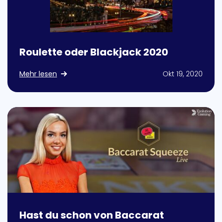
Roulette oder Blackjack 2020
Mehr lesen
Okt 19, 2020
Hast du schon von Baccarat