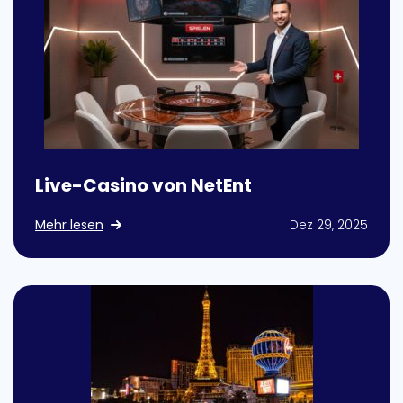
Live-Casino von NetEnt
Mehr lesen
Dez 29, 2025