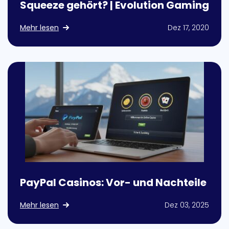
Squeeze gehört? | Evolution Gaming
Mehr lesen
Dez 17, 2020
PayPal Casinos: Vor- und Nachteile
Mehr lesen
Dez 03, 2025