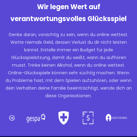
Wir legen Wert auf
verantwortungsvolles Glücksspiel
Denke daran, vorsichtig zu sein, wenn du online wettest.
Wette niemals Geld, dessen Verlust du dir nicht leisten
kannst. Erstelle immer ein Budget für jede
Glücksspielsitzung, damit du weißt, wann du aufhören
musst. Trinke keinen Alkohol, wenn du online wettest.
Online-Glücksspiele können sehr süchtig machen. Wenn
du Probleme hast, mit dem Spielen aufzuhören, oder wenn
dein Verhalten deine Familie beeinträchtigt, wende dich an
diese Organisationen.