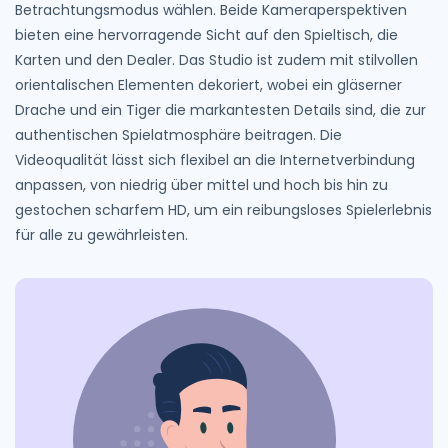
Betrachtungsmodus wählen. Beide Kameraperspektiven
bieten eine hervorragende Sicht auf den Spieltisch, die
Karten und den Dealer. Das Studio ist zudem mit stilvollen
orientalischen Elementen dekoriert, wobei ein gläserner
Drache und ein Tiger die markantesten Details sind, die zur
authentischen Spielatmosphäre beitragen. Die
Videoqualität lässt sich flexibel an die Internetverbindung
anpassen, von niedrig über mittel und hoch bis hin zu
gestochen scharfem HD, um ein reibungsloses Spielerlebnis
für alle zu gewährleisten.