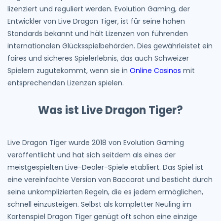
lizenziert und reguliert werden. Evolution Gaming, der
Entwickler von Live Dragon Tiger, ist für seine hohen
Standards bekannt und hält Lizenzen von führenden
internationalen Glücksspielbehörden. Dies gewährleistet ein
faires und sicheres Spielerlebnis, das auch Schweizer
Spielern zugutekommt, wenn sie in
Online Casinos
mit
entsprechenden Lizenzen spielen.
Was ist Live Dragon Tiger?
Live Dragon Tiger wurde 2018 von Evolution Gaming
veröffentlicht und hat sich seitdem als eines der
meistgespielten Live-Dealer-Spiele etabliert. Das Spiel ist
eine vereinfachte Version von Baccarat und besticht durch
seine unkomplizierten Regeln, die es jedem ermöglichen,
schnell einzusteigen. Selbst als kompletter Neuling im
Kartenspiel Dragon Tiger genügt oft schon eine einzige