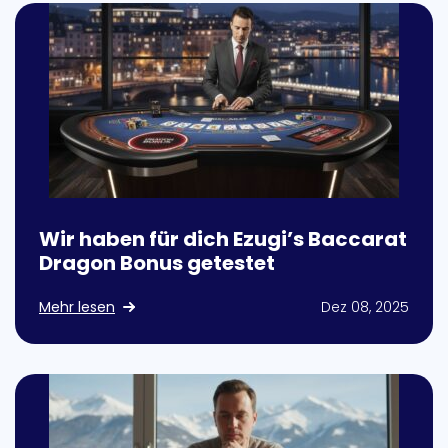
Wir haben für dich Ezugi’s Baccarat
Dragon Bonus getestet
Mehr lesen
Dez 08, 2025