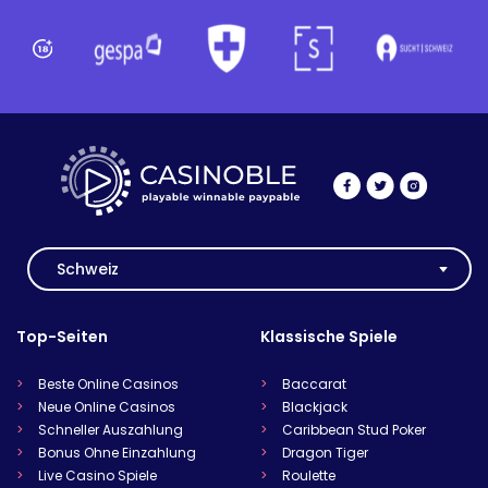
Schweiz
Top-Seiten
Klassische Spiele
Beste Online Casinos
Baccarat
Neue Online Casinos
Blackjack
Schneller Auszahlung
Caribbean Stud Poker
Bonus Ohne Einzahlung
Dragon Tiger
Live Casino Spiele
Roulette