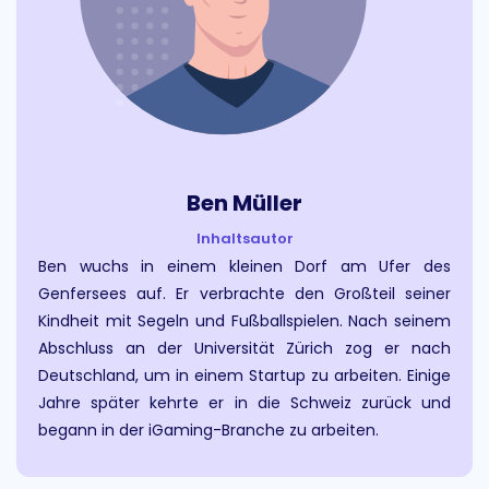
Ben Müller
Inhaltsautor
Ben wuchs in einem kleinen Dorf am Ufer des
Genfersees auf. Er verbrachte den Großteil seiner
Kindheit mit Segeln und Fußballspielen. Nach seinem
Abschluss an der Universität Zürich zog er nach
Deutschland, um in einem Startup zu arbeiten. Einige
Jahre später kehrte er in die Schweiz zurück und
begann in der iGaming-Branche zu arbeiten.