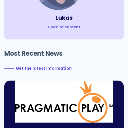
Lukas
Head of content
Most Recent News
Get the latest information