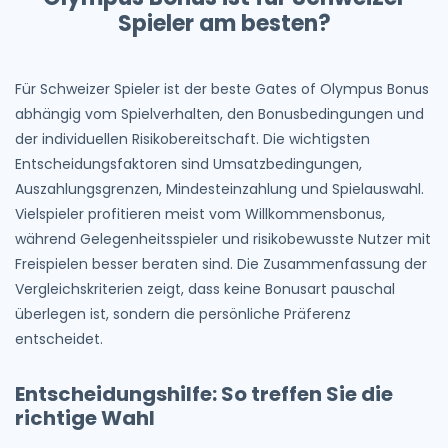
Spieler am besten?
Für Schweizer Spieler ist der beste Gates of Olympus Bonus
abhängig vom Spielverhalten, den Bonusbedingungen und
der individuellen Risikobereitschaft. Die wichtigsten
Entscheidungsfaktoren sind Umsatzbedingungen,
Auszahlungsgrenzen, Mindesteinzahlung und Spielauswahl.
Vielspieler profitieren meist vom Willkommensbonus,
während Gelegenheitsspieler und risikobewusste Nutzer mit
Freispielen besser beraten sind. Die Zusammenfassung der
Vergleichskriterien zeigt, dass keine Bonusart pauschal
überlegen ist, sondern die persönliche Präferenz
entscheidet.
Entscheidungshilfe: So treffen Sie die
richtige Wahl