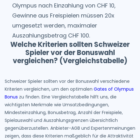
Olympus nach Einzahlung von CHF 10,
Gewinne aus Freispielen müssen 20x
umgesetzt werden, maximaler
Auszahlungsbetrag CHF 100.
Welche Kriterien sollten Schweizer
Spieler vor der Bonuswahl
vergleichen? (Vergleichstabelle)
Schweizer Spieler sollten vor der Bonuswahl verschiedene
Kriterien vergleichen, um den optimalen
Gates of Olympus
Bonus
zu finden. Eine Vergleichstabelle hilft uns, die
wichtigsten Merkmale wie Umsatzbedingungen,
Mindesteinzahlung, Bonusbetrag, Anzahl der Freispiele,
Spielauswahl und Auszahlungsgrenzen übersichtlich
gegenüberzustellen. Anbieter-AGB und Expertenmeinungen
zeigen, dass diese Kriterien maßgeblich für die Attraktivität