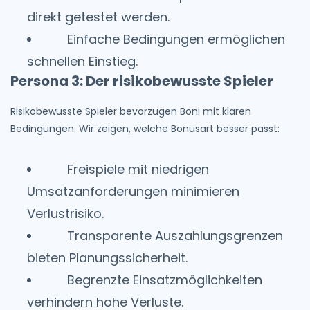
direkt getestet werden.
Einfache Bedingungen ermöglichen
schnellen Einstieg.
Persona 3: Der risikobewusste Spieler
Risikobewusste Spieler bevorzugen Boni mit klaren
Bedingungen. Wir zeigen, welche Bonusart besser passt:
Freispiele mit niedrigen
Umsatzanforderungen minimieren
Verlustrisiko.
Transparente Auszahlungsgrenzen
bieten Planungssicherheit.
Begrenzte Einsatzmöglichkeiten
verhindern hohe Verluste.