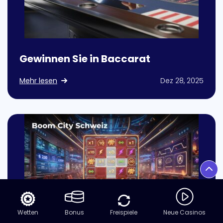
Gewinnen Sie in Baccarat
Mehr lesen
Dez 28, 2025
Wetten
Bonus
Freispiele
Neue Casinos