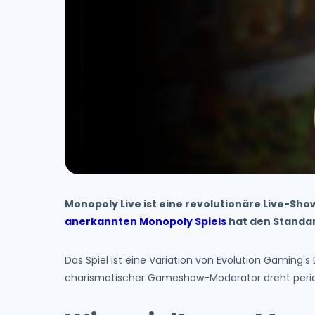
Monopoly Live ist eine revolutionäre Live-Sho
anerkannten Monopoly Spiels
hat den Standard
Das Spiel ist eine Variation von Evolution Gaming's
charismatischer Gameshow-Moderator dreht periodi