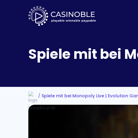
Spiele mit bei 
Book of Ra Deluxe
Neue Casinos
Cashback Bonus
Über Uns
Basketball
Maste
Call o
Coo
Jok
Gates of Olympus
Online Casinos
Freiwetten
Kontaktiere Uns
Boxen
Paysaf
CS G
Ge
Pla
Sweet Bonanza
Mobile Casinos
Freispiele
Partnerschaft
Fußball
Visa
Dota 
Haf
Spi
Sugar Rush
Schneller Auszahlung
Bonus Ohne Einzahlung
Nachricht
Formel 1
Aplauz
Leagu
Ca
Adventures Beyond Wonderland
Krypto Casinos
Seitenverzeichnis
Golf
Overw
Slo
Sugar Rush 1000
Mindesteinzahlung
Eishockey
Starcr
Cro
Spiele mit bei Monopoly Live | Evolution G
Sizzling Hot Deluxe
Tennis
Ki
Oink Oink Oink
UFC
Sil