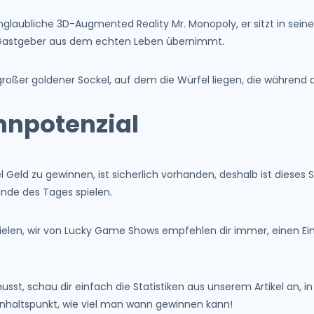
nglaubliche 3D-Augmented Reality Mr. Monopoly, er sitzt in seinem
n Gastgeber aus dem echten Leben übernimmt.
 großer goldener Sockel, auf dem die Würfel liegen, die währe
nnpotenzial
 Geld zu gewinnen, ist sicherlich vorhanden, deshalb ist dieses S
unde des Tages spielen.
spielen, wir von Lucky Game Shows empfehlen dir immer, einen Ei
t, schau dir einfach die Statistiken aus unserem Artikel an, i
Anhaltspunkt, wie viel man wann gewinnen kann!