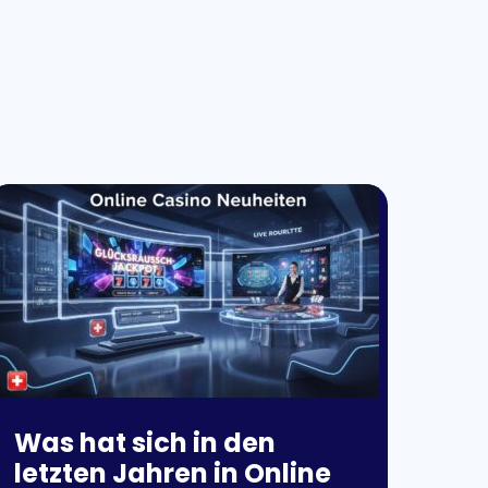
Was hat sich in den
letzten Jahren in Online