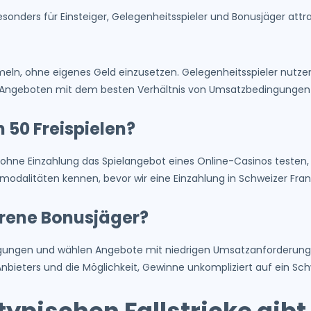
esonders für Einsteiger, Gelegenheitsspieler und Bonusjäger attrak
meln, ohne eigenes Geld einzusetzen. Gelegenheitsspieler nutze
h Angeboten mit dem besten Verhältnis von Umsatzbedingunge
n 50 Freispielen?
 ohne Einzahlung das Spielangebot eines Online-Casinos testen, o
odalitäten kennen, bevor wir eine Einzahlung in Schweizer Fran
hrene Bonusjäger?
dingungen und wählen Angebote mit niedrigen Umsatzanforderun
Anbieters und die Möglichkeit, Gewinne unkompliziert auf ein Sc
ypischen Fallstricke gibt 