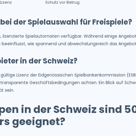
Lizenz
Schutz vor Betrug
bei der Spielauswahl für Freispiele?
te, lizenzierte Spielautomaten verfügbar. Während einige Angebot
le beeinflusst, wie spannend und abwechslungsreich das Angebot 
ieter in der Schweiz?
e gültige Lizenz der Eidgenössischen Spielbankenkommission (ESB
transparente Geschäftsbedingungen achten. Ein Blick auf Sch
t sein.
pen in der Schweiz sind 5
rs geeignet?