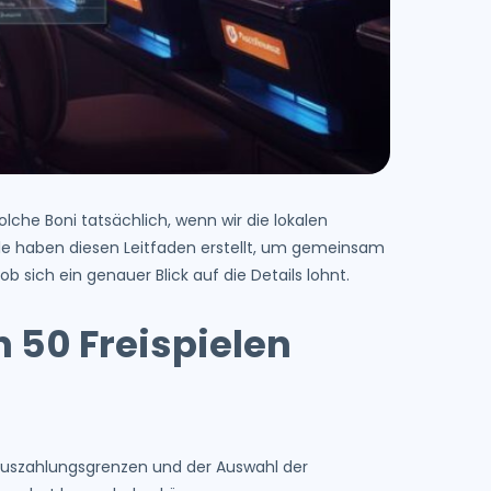
solche Boni tatsächlich, wenn wir die lokalen
ble haben diesen Leitfaden erstellt, um gemeinsam
ob sich ein genauer Blick auf die Details lohnt.
 50 Freispielen
Auszahlungsgrenzen und der Auswahl der