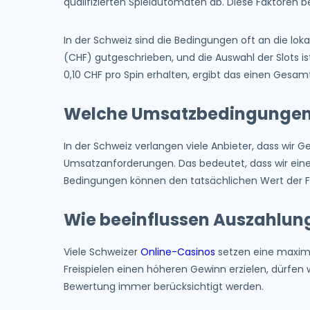
qualifizierten Spielautomaten ab. Diese Faktoren
In der Schweiz sind die Bedingungen oft an die lok
(CHF) gutgeschrieben, und die Auswahl der Slots ist
0,10 CHF pro Spin erhalten, ergibt das einen Gesam
Welche Umsatzbedingungen g
In der Schweiz verlangen viele Anbieter, dass wir 
Umsatzanforderungen. Das bedeutet, dass wir ein
Bedingungen können den tatsächlichen Wert der Fr
Wie beeinflussen Auszahlung
Viele Schweizer
Online-Casinos
setzen eine maximal
Freispielen einen höheren Gewinn erzielen, dürfen 
Bewertung immer berücksichtigt werden.