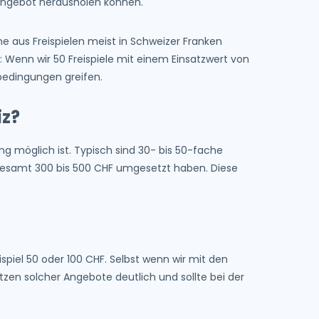
 Angebot herausholen können.
e aus Freispielen meist in Schweizer Franken
l: Wenn wir 50 Freispiele mit einem Einsatzwert von
zbedingungen greifen.
iz?
g möglich ist. Typisch sind 30- bis 50-fache
gesamt 300 bis 500 CHF umgesetzt haben. Diese
piel 50 oder 100 CHF. Selbst wenn wir mit den
tzen solcher Angebote deutlich und sollte bei der