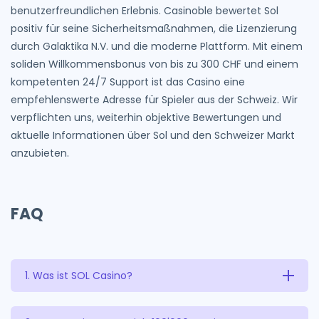
benutzerfreundlichen Erlebnis. Casinoble bewertet Sol
positiv für seine Sicherheitsmaßnahmen, die Lizenzierung
durch Galaktika N.V. und die moderne Plattform. Mit einem
soliden Willkommensbonus von bis zu 300 CHF und einem
kompetenten 24/7 Support ist das Casino eine
empfehlenswerte Adresse für Spieler aus der Schweiz. Wir
verpflichten uns, weiterhin objektive Bewertungen und
aktuelle Informationen über Sol und den Schweizer Markt
anzubieten.
FAQ
1. Was ist SOL Casino?