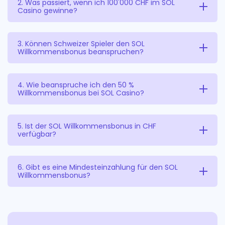
SOL Casino ist ein renommiertes Online-Casino, das
2. Was passiert, wenn ich 100'000 CHF im SOL
Casino gewinne?
speziell für Schweizer Spieler entwickelt wurde. Es
bietet eine breite Palette an spannenden Spielen
Grosse Gewinne werden nach erfolgreicher
3. Können Schweizer Spieler den SOL
und einen attraktiven 50 % Willkommensbonus bis zu
Willkommensbonus beanspruchen?
Verifizierung Ihres Kontos und Einhaltung aller
300 CHF für neue Kunden.
geltenden Bonusbedingungen in CHF ausgezahlt.
Ja, alle neuen Spieler mit Wohnsitz in der Schweiz
4. Wie beanspruche ich den 50 %
Beachten Sie mögliche Steuerpflichten in der
Willkommensbonus bei SOL Casino?
sind berechtigt, den exklusiven 50 % Bonus bis zu 300
Schweiz, die anfallen könnten.
CHF auf ihre erste Einzahlung zu erhalten.
Tätigen Sie einfach Ihre erste qualifizierende
5. Ist der SOL Willkommensbonus in CHF
verfügbar?
Einzahlung bei SOL Casino. Der Willkommensbonus
von 50 % bis zu 300 CHF wird Ihnen anschliessend
Ja, der Willkommensbonus von 50 % bis zu 300 CHF
6. Gibt es eine Mindesteinzahlung für den SOL
automatisch gutgeschrieben.
Willkommensbonus?
wird direkt in Schweizer Franken gutgeschrieben. Alle
Transaktionen erfolgen bequem in Ihrer
Ja, um den 50 % Bonus bis zu 300 CHF zu erhalten, ist
Landeswährung.
eine qualifizierende Mindesteinzahlung erforderlich.