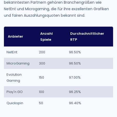
bekanntesten Partnern gehören Branchengrößen wie
NetEnt und Microgaming, die für ihre exzellenten Grafiken
und fairen Auszahlungsquoten bekannt sind.
Anzahl
Durchschnittlicher
Anbieter
Spiele
RTP
NetEnt
200
96.50%
MicroGaming
300
96.50%
Evolution
150
97.00%
Gaming
Play'n GO
100
96.25%
Quickspin
50
96.40%