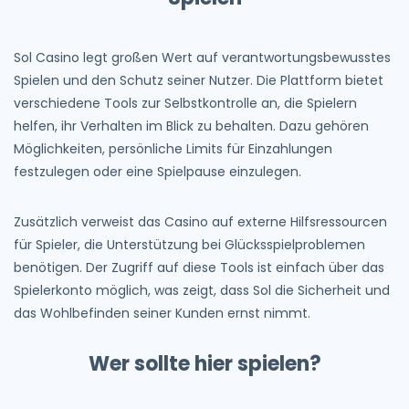
Sol Casino legt großen Wert auf verantwortungsbewusstes
Spielen und den Schutz seiner Nutzer. Die Plattform bietet
verschiedene Tools zur Selbstkontrolle an, die Spielern
helfen, ihr Verhalten im Blick zu behalten. Dazu gehören
Möglichkeiten, persönliche Limits für Einzahlungen
festzulegen oder eine Spielpause einzulegen.
Zusätzlich verweist das Casino auf externe Hilfsressourcen
für Spieler, die Unterstützung bei Glücksspielproblemen
benötigen. Der Zugriff auf diese Tools ist einfach über das
Spielerkonto möglich, was zeigt, dass Sol die Sicherheit und
das Wohlbefinden seiner Kunden ernst nimmt.
Wer sollte hier spielen?