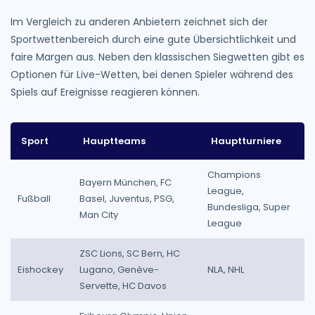
Im Vergleich zu anderen Anbietern zeichnet sich der
Sportwettenbereich durch eine gute Übersichtlichkeit und
faire Margen aus. Neben den klassischen Siegwetten gibt es
Optionen für Live-Wetten, bei denen Spieler während des
Spiels auf Ereignisse reagieren können.
Sport
Hauptteams
Hauptturniere
Champions
Bayern München, FC
League,
Fußball
Basel, Juventus, PSG,
Bundesliga, Super
Man City
League
ZSC Lions, SC Bern, HC
Eishockey
Lugano, Genève-
NLA, NHL
Servette, HC Davos