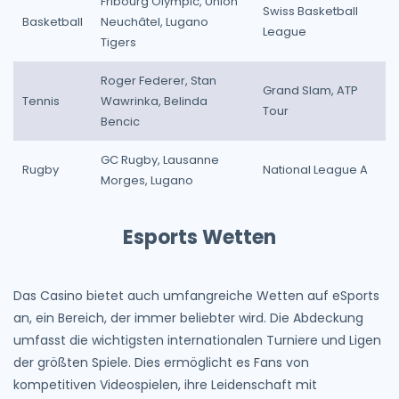
Fribourg Olympic, Union
Swiss Basketball
Basketball
Neuchâtel, Lugano
League
Tigers
Roger Federer, Stan
Grand Slam, ATP
Tennis
Wawrinka, Belinda
Tour
Bencic
GC Rugby, Lausanne
Rugby
National League A
Morges, Lugano
Esports Wetten
Das Casino bietet auch umfangreiche Wetten auf eSports
an, ein Bereich, der immer beliebter wird. Die Abdeckung
umfasst die wichtigsten internationalen Turniere und Ligen
der größten Spiele. Dies ermöglicht es Fans von
kompetitiven Videospielen, ihre Leidenschaft mit