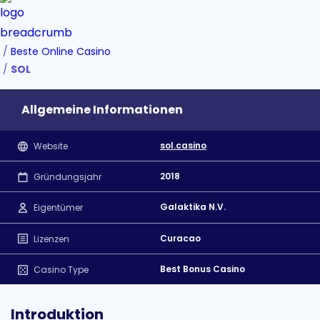
Nachricht
Buchmacher
Spinit
City
Adventures
Funky
Blaze
Bewertung
Ohne
Seitenverzeichnis
1Bet
Casino
Casino
Beyond
Time
Roulette
CrownPlay
Einzahlung
Buchmacher
Spin Away
Wonderland
Sweet
Power Up
Bewertung
Beste Online Casino
22bet
Casino
Sugar Rush 1000
Bonanza
Roulette
Kingmaker
SOL
Buchmacher
NYspins
Sizzling Hot
Candyland
Immersive
Bewertung
ivibet
Casino
Deluxe
Monopoly
Roulette
SilverPlay
Allgemeine Informationen
Buchmacher
Oink Oink Oink
Big Baller
Lucky Ball
Bewertung
Prontobet
Crazy Coin
Roulette
Buchmacher
sol.casino
Website
Flip
Red Door
Azure
Roulette
2018
Gründungsjahr
Blackjack
Galaktika N.V.
Eigentümer
Curacao
Lizenzen
Best Bonus Casino
Casino Type
Introduktion