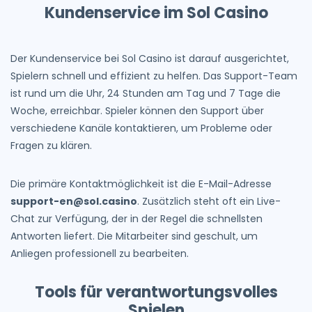
Kundenservice im Sol Casino
Der Kundenservice bei Sol Casino ist darauf ausgerichtet,
Spielern schnell und effizient zu helfen. Das Support-Team
ist rund um die Uhr, 24 Stunden am Tag und 7 Tage die
Woche, erreichbar. Spieler können den Support über
verschiedene Kanäle kontaktieren, um Probleme oder
Fragen zu klären.
Die primäre Kontaktmöglichkeit ist die E-Mail-Adresse
support-en@sol.casino
. Zusätzlich steht oft ein Live-
Chat zur Verfügung, der in der Regel die schnellsten
Antworten liefert. Die Mitarbeiter sind geschult, um
Anliegen professionell zu bearbeiten.
Tools für verantwortungsvolles
Spielen