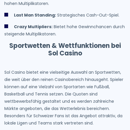
hohen Multiplikatoren.
Last Man Standing:
Strategisches Cash-Out-Spiel.
Crazy Multipliers:
Bietet hohe Gewinnchancen durch
steigende Multiplikatoren.
Sportwetten & Wettfunktionen bei
Sol Casino
Sol Casino bietet eine vielseitige Auswahl an Sportwetten,
die weit über den reinen Casinobereich hinausgeht. Spieler
können auf eine Vielzahl von Sportarten wie Fußball,
Basketball und Tennis setzen. Die Quoten sind
wettbewerbsfähig gestaltet und es werden zahlreiche
Märkte angeboten, die das Wetterlebnis bereichern.
Besonders für Schweizer Fans ist das Angebot attraktiv, da
lokale Ligen und Teams stark vertreten sind.