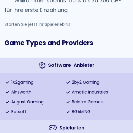
Willkommensbonus: 50 % bis zu 300 CHF
für Ihre erste Einzahlung
Starten Sie jetzt Ihr Spielerlebnis!
Game Types and Providers
Software-Anbieter
1X2gaming
2by2 Gaming
Ainsworth
Amatic Industries
August Gaming
Belatra Games
Betsoft
BGAMING
Blueprint
Booming Games
Spielarten
Booongo
Casino Technology