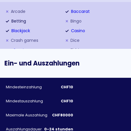
EGT
ELK Studios
Arcade
Baccarat
Endorphina
Evolution Gaming
Betting
Bingo
Felix Gaming
Fugaso
Blackjack
Casino
Igrosoft
iSoftBet
Crash games
Dice
Merkur
NetEnt
eSports
Fishing
Nolimit City
Play’n Go
Game Show
Instant Win
Ein- und Auszahlungen
Playson
Playtech
Jackpot
Jackpot games
Pragmatic Play
Quickspin
Keno
Live Casino
Red Tiger
Relax Gaming
Mindesteinzahlung
CHF10
Live Dealer
Live dealer games
Spinomenal
Thunderkick
Lottery
Mine Games
Mindestauszahlung
CHF10
Wazdan
Yggdrasil
Others
Plinko
Maximale Auszahlung
CHF80000
Poker
Roulette
Scratch Cards
Scratchcards
Auszahlungsdauer
0-24 stunden