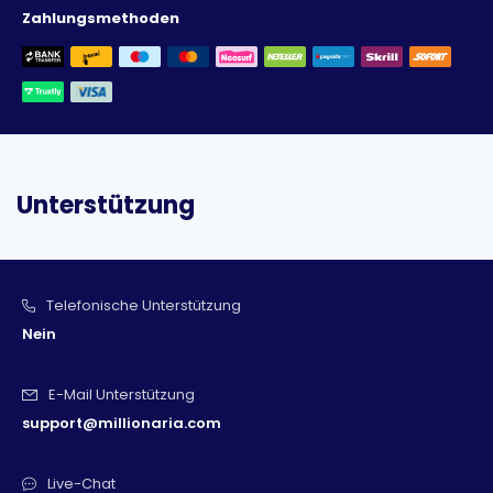
Zahlungsmethoden
Video Slots
Virtual Game Show
Unterstützung
Telefonische Unterstützung
Nein
E-Mail Unterstützung
support@millionaria.com
Live-Chat