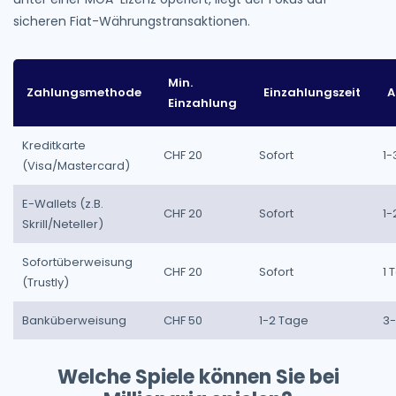
sicheren Fiat-Währungstransaktionen.
Min.
Zahlungsmethode
Einzahlungszeit
A
Einzahlung
Kreditkarte
CHF 20
Sofort
1-
(Visa/Mastercard)
E-Wallets (z.B.
CHF 20
Sofort
1-
Skrill/Neteller)
Sofortüberweisung
CHF 20
Sofort
1 
(Trustly)
Banküberweisung
CHF 50
1-2 Tage
3-
Welche Spiele können Sie bei