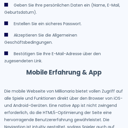
Geben Sie Ihre persönlichen Daten ein (Name, E-Mail,
Geburtsdatum).
Erstellen Sie ein sicheres Passwort.
Akzeptieren Sie die Allgemeinen
Geschäftsbedingungen.
Bestätigen Sie Ihre E-Mail-Adresse über den
zugesendeten Link.
Mobile Erfahrung & App
Die mobile Webseite von Millionaria bietet vollen Zugriff auf
alle Spiele und Funktionen direkt über den Browser von iOS-
und Android-Geräten. Eine native App ist nicht zwingend
erforderlich, da die HTML5-Optimierung der Seite eine
hervorragende Benutzererfahrung gewährleistet. Die
Navigation ist intuitiv gestaltet, sodass Spieler auch auf