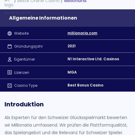
Beste Online Casino
Millionaria
cher
wer Up
ulette
cher
Allgemeine Informationen
mersive
ulette
cher
millionaria.com
ky Ball
Website
et
ulette
cher
2021
Gründungsjahr
d Door
ulette
N1 Interactive Ltd. Casinos
Eigentümer
MGA
Lizenzen
Best Bonus Casino
Casino Type
Introduktion
Als Experten für den Schweizer Glücksspielmarkt bewerten
wir Millionaria umfassend. Wir prüfen die Plattformqualität,
das Spielangebot und die Relevanz für Schweizer Spieler.