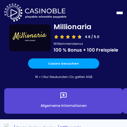
Millionaria
4.6 / 5.0
her
Willkommensbonus
100 % Bonus + 100 Freispiele
gen
ette
le
Casino besuchen
cher
ghtning
18 + | Nur Neukunden |
Es gelten AGB
t
n
Seien Sie sich
ulette
cher
ng
bewusst
Xtreme
ghtning
cher
ingungen
o
Verantwortungsvolles
ulette
Allgemeine Informationen
hluss
Spielen
ga Fire
cher
aze
ulette