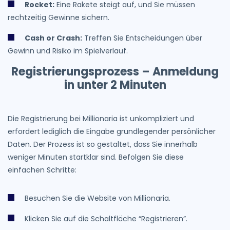
Rocket:
Eine Rakete steigt auf, und Sie müssen
rechtzeitig Gewinne sichern.
Cash or Crash:
Treffen Sie Entscheidungen über
Gewinn und Risiko im Spielverlauf.
Registrierungsprozess – Anmeldung
in unter 2 Minuten
Die Registrierung bei Millionaria ist unkompliziert und
erfordert lediglich die Eingabe grundlegender persönlicher
Daten. Der Prozess ist so gestaltet, dass Sie innerhalb
weniger Minuten startklar sind. Befolgen Sie diese
einfachen Schritte:
Besuchen Sie die Website von Millionaria.
Klicken Sie auf die Schaltfläche “Registrieren”.