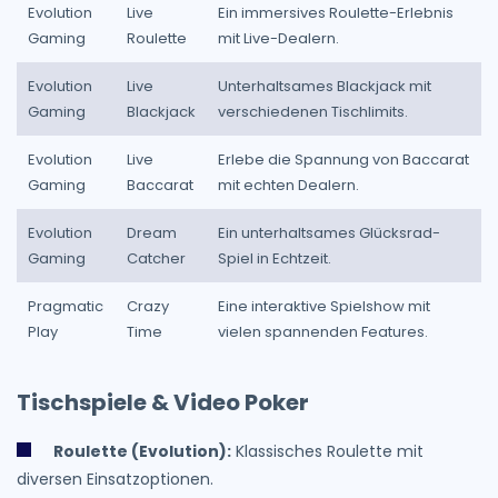
Evolution
Live
Ein immersives Roulette-Erlebnis
Gaming
Roulette
mit Live-Dealern.
Evolution
Live
Unterhaltsames Blackjack mit
Gaming
Blackjack
verschiedenen Tischlimits.
Evolution
Live
Erlebe die Spannung von Baccarat
Gaming
Baccarat
mit echten Dealern.
Evolution
Dream
Ein unterhaltsames Glücksrad-
Gaming
Catcher
Spiel in Echtzeit.
Pragmatic
Crazy
Eine interaktive Spielshow mit
Play
Time
vielen spannenden Features.
Tischspiele & Video Poker
Roulette (Evolution):
Klassisches Roulette mit
diversen Einsatzoptionen.