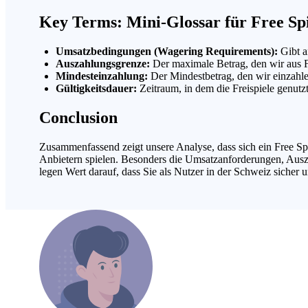
Key Terms: Mini-Glossar für Free Spi
Umsatzbedingungen (Wagering Requirements):
Gibt a
Auszahlungsgrenze:
Der maximale Betrag, den wir aus 
Mindesteinzahlung:
Der Mindestbetrag, den wir einzahl
Gültigkeitsdauer:
Zeitraum, in dem die Freispiele genut
Conclusion
Zusammenfassend zeigt unsere Analyse, dass sich ein Free Sp
Anbietern spielen. Besonders die Umsatzanforderungen, Ausz
legen Wert darauf, dass Sie als Nutzer in der Schweiz sicher