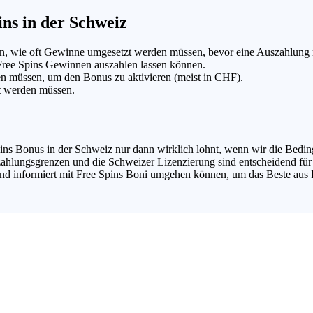
ns in der Schweiz
n, wie oft Gewinne umgesetzt werden müssen, bevor eine Auszahlung m
Free Spins Gewinnen auszahlen lassen können.
en müssen, um den Bonus zu aktivieren (meist in CHF).
zt werden müssen.
ins Bonus in der Schweiz nur dann wirklich lohnt, wenn wir die Beding
ahlungsgrenzen und die Schweizer Lizenzierung sind entscheidend für 
 und informiert mit Free Spins Boni umgehen können, um das Beste aus 