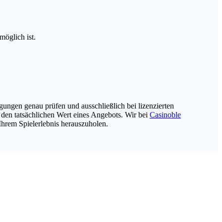
öglich ist.
ungen genau prüfen und ausschließlich bei lizenzierten
den tatsächlichen Wert eines Angebots. Wir bei
Casinoble
Ihrem Spielerlebnis herauszuholen.