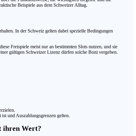
aktische Beispiele aus dem Schweizer Alltag.
halten. In der Schweiz gelten dabei spezielle Bedingungen
ese Freispiele meist nur an bestimmten Slots nutzen, und sie
einer gültigen Schweizer Lizenz dürfen solche Boni vergeben.
rzielen.
rt ist und Auszahlungsgrenzen gelten.
t ihren Wert?