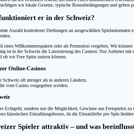
sichtigen wir lokale Gesetze, typische Bonusbedingungen und geben pr
funktioniert er in der Schweiz?
immte Anzahl kostenloser Drehungen an ausgewählten Spielautomaten er
eiden.
il eines Willkommenspakets oder als Promotion vergeben. Wir können di
ig ist in der Schweiz die Lizenzierung des Casinos: Nur Anbieter mit 
nd ob wir Free Spins nutzen können.
zer Online-Casinos
Schweiz oft strenger als in anderen Ländern.
, die vom Casino vorgegeben werden.
weiz
es Echtgeld, sondern nur die Möglichkeit, Gewinne aus Freispielen zu e
eines klassischen Einzahlungsbonus, da die Einsatzhöhe pro Spin limitie
izer Spieler attraktiv – und was beeinfluss