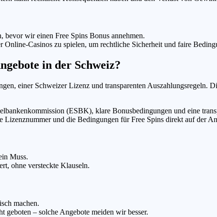
n, bevor wir einen Free Spins Bonus annehmen.
zer Online-Casinos zu spielen, um rechtliche Sicherheit und faire Bedin
ngebote in der Schweiz?
ngen, einer Schweizer Lizenz und transparenten Auszahlungsregeln. D
Spielbankenkommission (ESBK), klare Bonusbedingungen und eine trans
ie Lizenznummer und die Bedingungen für Free Spins direkt auf der An
ein Muss.
rt, ohne versteckte Klauseln.
uisch machen.
ht geboten – solche Angebote meiden wir besser.