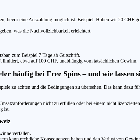
en, bevor eine Auszahlung möglich ist. Beispiel: Haben wir 20 CHF 
ben, was die Nachvollziehbarkeit erleichtert.
tzbar, zum Beispiel 7 Tage ab Gutschrift.
 limitiert, etwa auf 100 CHF, unabhängig vom tatsächlichen Gewinn.
er häufig bei Free Spins – und wie lassen s
ispiele zu achten und die Bedingungen zu übersehen. Das kann dazu füh
die Umsatzanforderungen nicht zu erfüllen oder bei einem nicht lizenzier
 ist.
hweiz
winne verfallen.
etern kann rechtliche Konsequenzen haben und den Verlust von Gewin