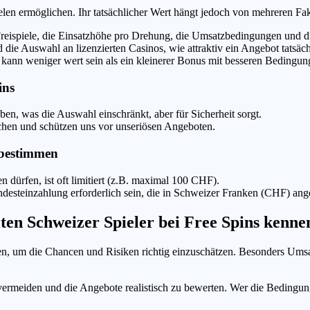
Spielen ermöglichen. Ihr tatsächlicher Wert hängt jedoch von mehreren Fa
Freispiele, die Einsatzhöhe pro Drehung, die Umsatzbedingungen und 
e Auswahl an lizenzierten Casinos, wie attraktiv ein Angebot tatsächli
nn weniger wert sein als ein kleinerer Bonus mit besseren Bedingun
ins
ben, was die Auswahl einschränkt, aber für Sicherheit sorgt.
echen und schützen uns vor unseriösen Angeboten.
 bestimmen
n dürfen, ist oft limitiert (z.B. maximal 100 CHF).
ndesteinzahlung erforderlich sein, die in Schweizer Franken (CHF) an
ten Schweizer Spieler bei Free Spins kenne
nnen, um die Chancen und Risiken richtig einzuschätzen. Besonders U
 vermeiden und die Angebote realistisch zu bewerten. Wer die Bedingung