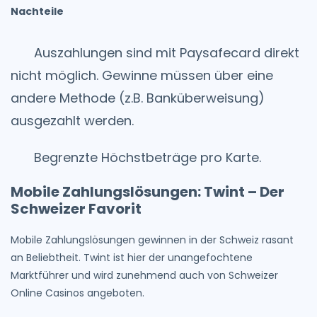
Nachteile
Auszahlungen sind mit Paysafecard direkt
nicht möglich. Gewinne müssen über eine
andere Methode (z.B. Banküberweisung)
ausgezahlt werden.
Begrenzte Höchstbeträge pro Karte.
Mobile Zahlungslösungen: Twint – Der
Schweizer Favorit
Mobile Zahlungslösungen gewinnen in der Schweiz rasant
an Beliebtheit. Twint ist hier der unangefochtene
Marktführer und wird zunehmend auch von Schweizer
Online Casinos angeboten.