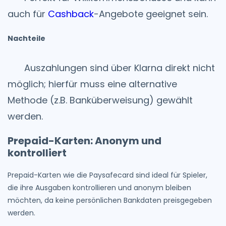
auch für
Cashback
-Angebote geeignet sein.
Nachteile
Auszahlungen sind über Klarna direkt nicht
möglich; hierfür muss eine alternative
Methode (z.B. Banküberweisung) gewählt
werden.
Prepaid-Karten: Anonym und
kontrolliert
Prepaid-Karten wie die Paysafecard sind ideal für Spieler,
die ihre Ausgaben kontrollieren und anonym bleiben
möchten, da keine persönlichen Bankdaten preisgegeben
werden.