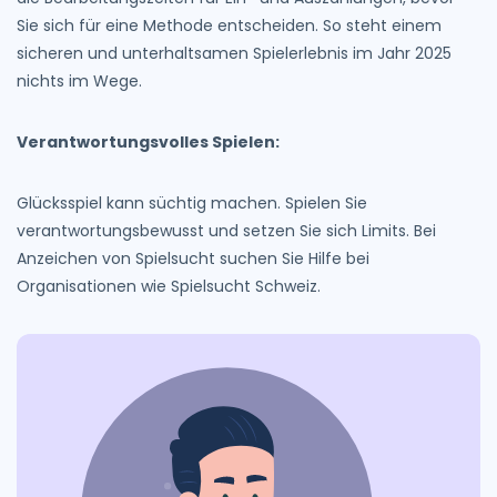
Sie sich für eine Methode entscheiden. So steht einem
sicheren und unterhaltsamen Spielerlebnis im Jahr 2025
nichts im Wege.
Verantwortungsvolles Spielen:
Glücksspiel kann süchtig machen. Spielen Sie
verantwortungsbewusst und setzen Sie sich Limits. Bei
Anzeichen von Spielsucht suchen Sie Hilfe bei
Organisationen wie Spielsucht Schweiz.