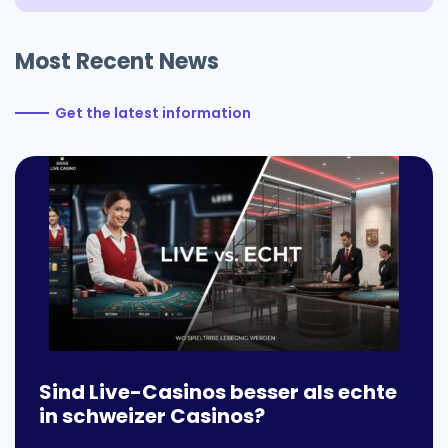
Most Recent News
Get the latest information
Sind Live-Casinos besser als echte
in schweizer Casinos?