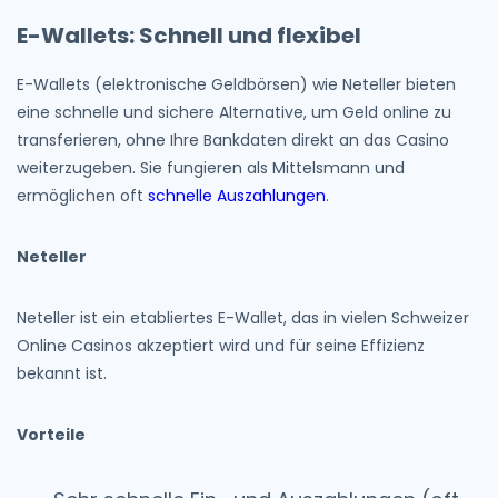
E-Wallets: Schnell und flexibel
E-Wallets (elektronische Geldbörsen) wie Neteller bieten
eine schnelle und sichere Alternative, um Geld online zu
transferieren, ohne Ihre Bankdaten direkt an das Casino
weiterzugeben. Sie fungieren als Mittelsmann und
ermöglichen oft
schnelle Auszahlungen
.
Neteller
Neteller ist ein etabliertes E-Wallet, das in vielen Schweizer
Online Casinos akzeptiert wird und für seine Effizienz
bekannt ist.
Vorteile