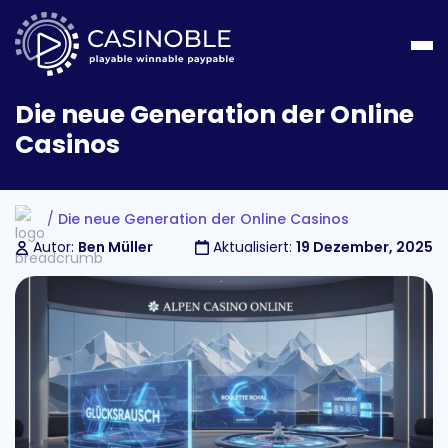
Die neue Generation der Online
Casinos
her
gen
ette
le
Die neue Generation der Online Casinos
Autor:
Ben Müller
Aktualisiert:
19 Dezember, 2025
cher
ghtning
t
n
Seien Sie sich
ulette
cher
ng
bewusst
Xtreme
ghtning
cher
ingungen
o
Verantwortungsvolles
ulette
hluss
Spielen
ga Fire
cher
aze
ulette