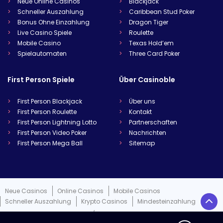
Neue Online Casinos
Blackjack
Schneller Auszahlung
Caribbean Stud Poker
Bonus Ohne Einzahlung
Dragon Tiger
Live Casino Spiele
Roulette
Mobile Casino
Texas Hold’em
Spielautomaten
Three Card Poker
First Person Spiele
Über Casinoble
First Person Blackjack
Über uns
First Person Roulette
Kontakt
First Person Lightning Lotto
Partnerschaften
First Person Video Poker
Nachrichten
First Person Mega Ball
Sitemap
Neue Casinos
Online Casinos
Mobile Casinos
Schneller Auszahlung
Krypto Casinos
Mindesteinzahlung
2018 - 2026 / Alle Rechte vorbehalten