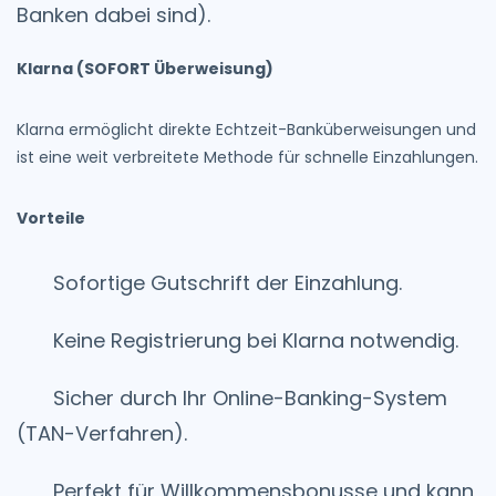
Banken dabei sind).
Klarna (SOFORT Überweisung)
Klarna ermöglicht direkte Echtzeit-Banküberweisungen und
ist eine weit verbreitete Methode für schnelle Einzahlungen.
Vorteile
Sofortige Gutschrift der Einzahlung.
Keine Registrierung bei Klarna notwendig.
Sicher durch Ihr Online-Banking-System
(TAN-Verfahren).
Perfekt für Willkommensbonusse und kann