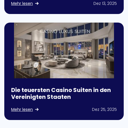
Mehr lesen
Dez 13, 2025
Die teuersten Casino Suiten in den
Vereinigten Staaten
Mehr lesen
Dez 25, 2025