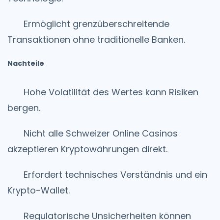
Ermöglicht grenzüberschreitende
Transaktionen ohne traditionelle Banken.
Nachteile
Hohe Volatilität des Wertes kann Risiken
bergen.
Nicht alle Schweizer Online Casinos
akzeptieren Kryptowährungen direkt.
Erfordert technisches Verständnis und ein
Krypto-Wallet.
Regulatorische Unsicherheiten können