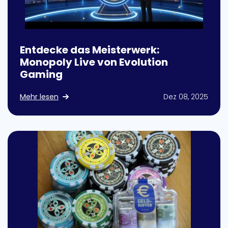
Entdecke das Meisterwerk:
Monopoly Live von Evolution
Gaming
Mehr lesen
Dez 08, 2025