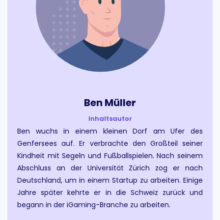
Ben Müller
Inhaltsautor
Ben wuchs in einem kleinen Dorf am Ufer des
Genfersees auf. Er verbrachte den Großteil seiner
Kindheit mit Segeln und Fußballspielen. Nach seinem
Abschluss an der Universität Zürich zog er nach
Deutschland, um in einem Startup zu arbeiten. Einige
Jahre später kehrte er in die Schweiz zurück und
begann in der iGaming-Branche zu arbeiten.