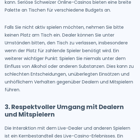
kann. Seriöse Schweizer Online-Casinos bieten eine breite
Palette an Tischen für verschiedene Budgets an.
Falls Sie nicht aktiv spielen möchten, nehmen Sie bitte
keinen Platz am Tisch ein. Dealer können Sie unter
Umständen bitten, den Tisch zu verlassen, insbesondere
wenn der Platz für zahlende Spieler benötigt wird. Ein
weiterer wichtiger Punkt: Spielen Sie niemals unter dem
Einfluss von Alkohol oder anderen Substanzen. Dies kann zu
schlechten Entscheidungen, unüberlegten Einsätzen und
unhöflichem Verhalten gegenüber Dealern und Mitspielern
führen.
3. Respektvoller Umgang mit Dealern
und Mitspielern
Die Interaktion mit dem Live-Dealer und anderen Spielern
ist ein Kernbestandteil des Live-Casino-Erlebnisses. Ein