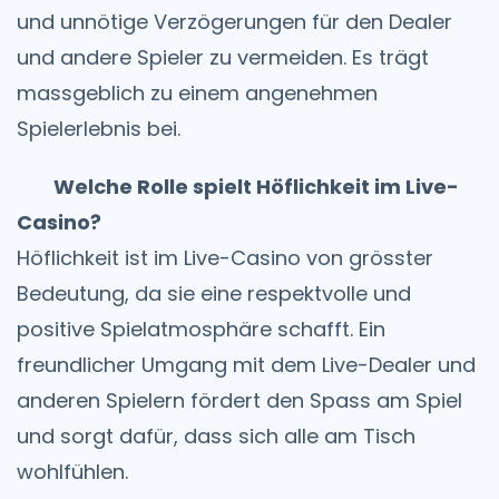
und unnötige Verzögerungen für den Dealer
und andere Spieler zu vermeiden. Es trägt
massgeblich zu einem angenehmen
Spielerlebnis bei.
Welche Rolle spielt Höflichkeit im Live-
Casino?
Höflichkeit ist im Live-Casino von grösster
Bedeutung, da sie eine respektvolle und
positive Spielatmosphäre schafft. Ein
freundlicher Umgang mit dem Live-Dealer und
anderen Spielern fördert den Spass am Spiel
und sorgt dafür, dass sich alle am Tisch
wohlfühlen.