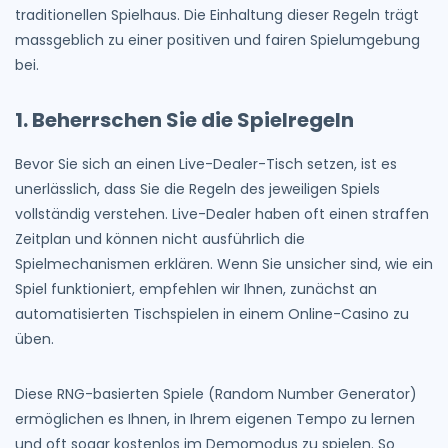
traditionellen Spielhaus. Die Einhaltung dieser Regeln trägt
massgeblich zu einer positiven und fairen Spielumgebung
bei.
1. Beherrschen Sie die Spielregeln
Bevor Sie sich an einen Live-Dealer-Tisch setzen, ist es
unerlässlich, dass Sie die Regeln des jeweiligen Spiels
vollständig verstehen. Live-Dealer haben oft einen straffen
Zeitplan und können nicht ausführlich die
Spielmechanismen erklären. Wenn Sie unsicher sind, wie ein
Spiel funktioniert, empfehlen wir Ihnen, zunächst an
automatisierten Tischspielen in einem Online-Casino zu
üben.
Diese RNG-basierten Spiele (Random Number Generator)
ermöglichen es Ihnen, in Ihrem eigenen Tempo zu lernen
und oft sogar kostenlos im Demomodus zu spielen. So