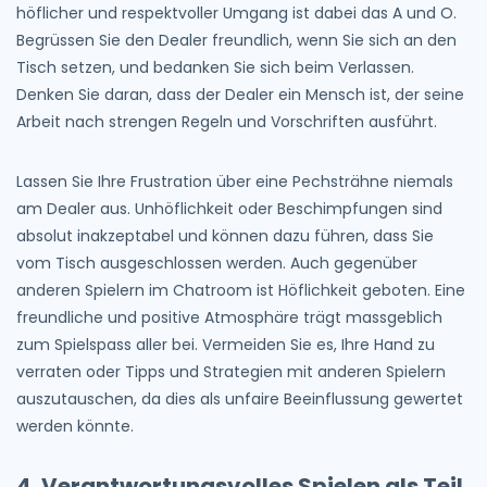
höflicher und respektvoller Umgang ist dabei das A und O.
Begrüssen Sie den Dealer freundlich, wenn Sie sich an den
Tisch setzen, und bedanken Sie sich beim Verlassen.
Denken Sie daran, dass der Dealer ein Mensch ist, der seine
Arbeit nach strengen Regeln und Vorschriften ausführt.
Lassen Sie Ihre Frustration über eine Pechsträhne niemals
am Dealer aus. Unhöflichkeit oder Beschimpfungen sind
absolut inakzeptabel und können dazu führen, dass Sie
vom Tisch ausgeschlossen werden. Auch gegenüber
anderen Spielern im Chatroom ist Höflichkeit geboten. Eine
freundliche und positive Atmosphäre trägt massgeblich
zum Spielspass aller bei. Vermeiden Sie es, Ihre Hand zu
verraten oder Tipps und Strategien mit anderen Spielern
auszutauschen, da dies als unfaire Beeinflussung gewertet
werden könnte.
4. Verantwortungsvolles Spielen als Teil