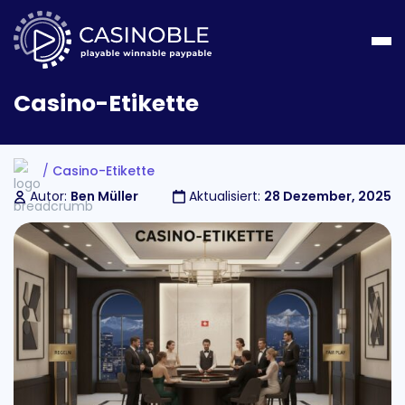
Casino-Etikette
her
gen
ette
Casino-Etikette
le
Autor:
Ben Müller
Aktualisiert:
28 Dezember, 2025
cher
ghtning
t
n
Seien Sie sich
ulette
cher
ng
bewusst
Xtreme
ghtning
cher
ingungen
o
Verantwortungsvolles
ulette
hluss
Spielen
ga Fire
cher
aze
ulette