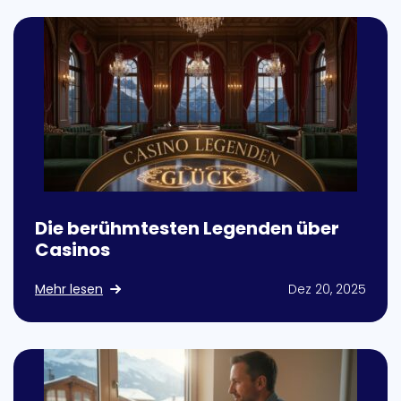
Die berühmtesten Legenden über
Casinos
Mehr lesen
Dez 20, 2025