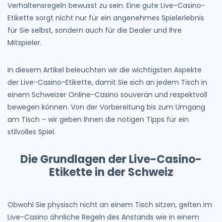
Verhaltensregeln bewusst zu sein. Eine gute Live-Casino-
Etikette sorgt nicht nur für ein angenehmes Spielerlebnis
für Sie selbst, sondern auch für die Dealer und Ihre
Mitspieler.
In diesem Artikel beleuchten wir die wichtigsten Aspekte
der Live-Casino-Etikette, damit Sie sich an jedem Tisch in
einem Schweizer Online-Casino souverän und respektvoll
bewegen können. Von der Vorbereitung bis zum Umgang
am Tisch – wir geben Ihnen die nötigen Tipps für ein
stilvolles Spiel.
Die Grundlagen der Live-Casino-
Etikette in der Schweiz
Obwohl Sie physisch nicht an einem Tisch sitzen, gelten im
Live-Casino ähnliche Regeln des Anstands wie in einem